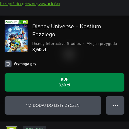
Przejdź do głównej zawartości
Disney Universe - Kostium
Fozziego
Disney Interactive Studios
•
Akcja i przygoda
3,60 zł
Wymaga gry
KUP
3,60 zł
DODAJ DO LISTY ŻYCZEŃ
● ● ●