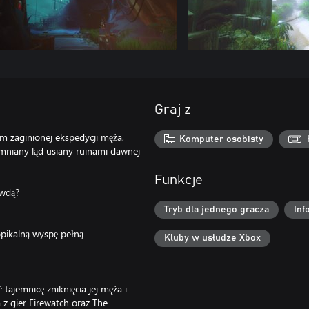
Graj z
em zaginionej ekspedycji męża,
Komputer osobisty
omniany ląd usiany ruinami dawnej
Funkcje
awdą?
Tryb dla jednego gracza
Inf
pikalną wyspę pełną
Kluby w usłudze Xbox
tajemnicę zniknięcia jej męża i
 z gier Firewatch oraz The