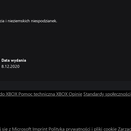
cia i nieziemskich niespodzianek.
tal przebieg wydarzeń i rozwiąż
Data wydania
8.12.2020
 do XBOX
Pomoc techniczna XBOX
Opinie
Standardy społeczności
 się z Microsoft
Imprint
Polityka prywatności i pliki cookie
Zarząd