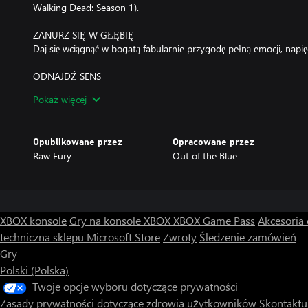
Walking Dead: Season 1).
ZANURZ SIĘ W GŁĘBIĘ
Daj się wciągnąć w bogatą fabularnie przygodę pełną emocji, napię
ODNAJDŹ SENS
Idź tropem wskazówek zostawionych przez poprzednią wyprawę, us
Pokaż więcej
serię wymagających zagadek.
Opublikowane przez
Opracowane przez
Raw Fury
Out of the Blue
XBOX konsole
Gry na konsole XBOX
XBOX Game Pass
Akcesoria
techniczna sklepu Microsoft Store
Zwroty
Śledzenie zamówień
Gry
Polski (Polska)
Twoje opcje wyboru dotyczące prywatności
Zasady prywatności dotyczące zdrowia użytkowników
Skontaktuj