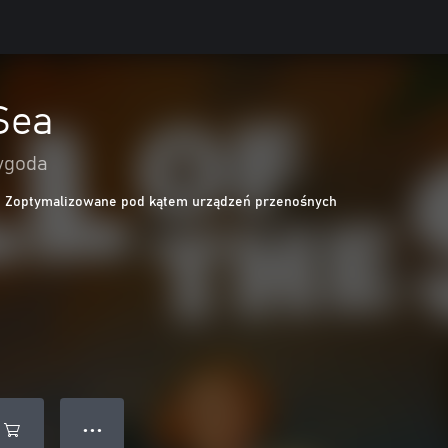
 Sea
zygoda
Zoptymalizowane pod kątem urządzeń przenośnych
● ● ●