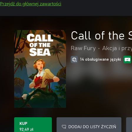
Przejdź do głównej zawartości
Call of the
Raw Fury
•
Akcja i pr
14 obsługiwane języki
KUP
DODAJ DO LISTY ŻYCZEŃ
92,49 zł