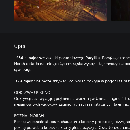
Opis
1934 r., najdalsze zakątki południowego Pacyfiku. Podążając trop
Norah dotarła na tętniącą życiem rajską wyspę – tajemniczy i zap
cywilizacji.
Jakie tajemnice może skrywać i co Norah odkryje w pogoni za pr
ODKRYWAJ PIĘKNO
Odkrywaj zachwycającą pięknem, stworzoną w Unreal Engine 4 tro
niesamowitych widoków, zaginionych ruin i mistycznych tajemnic.
POZNAJ NORAH
Poznaj wspaniałe studium charakteru kobiety próbującej rozwiązać 
poznaj prawdę o kobiecie, której głosu użyczyła Cissy Jones znana