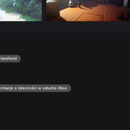
Handheld
ormacje o obecności w usłudze Xbox