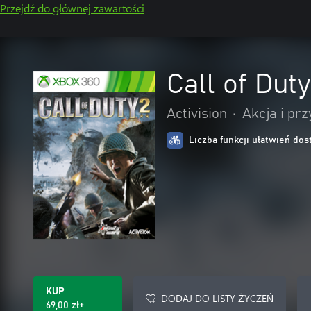
Przejdź do głównej zawartości
Call of Dut
Activision
•
Akcja i pr
Liczba funkcji ułatwień dos
KUP
DODAJ DO LISTY ŻYCZEŃ
69,00 zł+