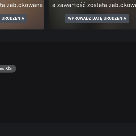
ała zablokowana
Ta zawartość została zablokow
 URODZENIA
WPROWADŹ DATĘ URODZENIA
es X|S