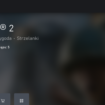
y® 2
zygoda
•
Strzelanki
tępu: 5