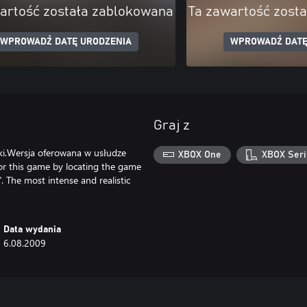
artość została zablokowana
Ta zawartość zost
WPROWADŹ DATĘ URODZENIA
WPROWADŹ DATĘ
Graj z
ki.Wersja oferowana w usłudze
XBOX One
XBOX Seri
or this game by locating the game
 The most intense and realistic
Data wydania
6.08.2009