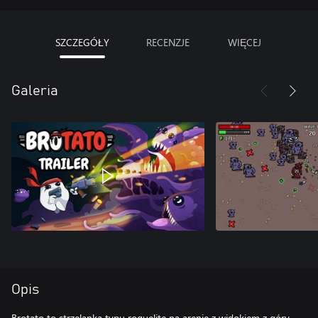
SZCZEGÓŁY
RECENZJE
WIĘCEJ
Galeria
Opis
Brotato to strzelanka typu roguelite na arenie z widokiem z góry,