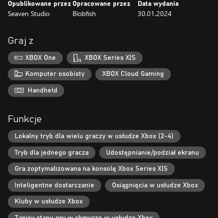
Opublikowane przez
Opracowane przez
Data wydania
Ułatwienia dostępu: dostosuj zdrowie, zadawane obrażenia i
Seaven Studio
Blobfish
30.01.2024
prędkość, z jaką poruszają się wrogowie, aby dopasować poziom
trudności do twoich możliwości
Graj z
XBOX One
XBOX Series X|S
Komputer osobisty
XBOX Cloud Gaming
Handheld
Funkcje
Lokalny tryb dla wielu graczy w usłudze Xbox (2-4)
Tryb dla jednego gracza
Udostępnianie/podział ekranu
Gra zoptymalizowana na konsolę Xbox Series X|S
Inteligentne dostarczanie
Osiągnięcia w usłudze Xbox
Kluby w usłudze Xbox