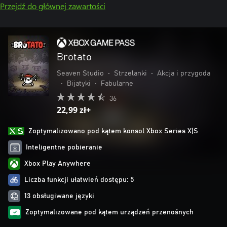
Przejdź do głównej zawartości
Brotato
Seaven Studio
•
Strzelanki
•
Akcja i przygoda
•
Bijatyki
•
Fabularne
36
22,99 zł+
Zoptymalizowano pod kątem konsol Xbox Series X|S
Inteligentne pobieranie
Xbox Play Anywhere
Liczba funkcji ułatwień dostępu: 5
13 obsługiwane języki
Zoptymalizowane pod kątem urządzeń przenośnych