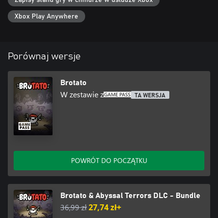
Zapisy stanu gry w chmurze w usłudze Xbox
Xbox Play Anywhere
Porównaj wersje
Brotato
W zestawie z
TA WERSJA
POWRÓT DO POCZĄTKU
Brotato & Abyssal Terrors DLC - Bundle
36,99 zł
27,74 zł+