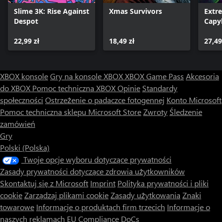
Slime 3K: Rise Against
Xmas Survivors
Extr
Despot
Capy
22,99 zł
18,49 zł
27,49
XBOX konsole
Gry na konsole XBOX
XBOX Game Pass
Akcesoria
do XBOX
Pomoc techniczna XBOX
Opinie
Standardy
społeczności
Ostrzeżenie o padaczce fotogennej
Konto Microsoft
Pomoc techniczna sklepu Microsoft Store
Zwroty
Śledzenie
zamówień
Gry
Polski (Polska)
Twoje opcje wyboru dotyczące prywatności
Zasady prywatności dotyczące zdrowia użytkowników
Skontaktuj się z Microsoft
Imprint
Polityka prywatności i pliki
cookie
Zarządzaj plikami cookie
Zasady użytkowania
Znaki
towarowe
Informacje o produktach firm trzecich
Informacje o
naszych reklamach
EU Compliance DoCs