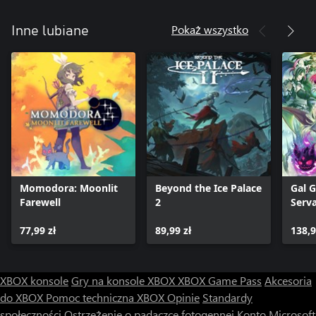
Pokaż wszystko
Inne lubiane
Momodora: Moonlit
Beyond the Ice Palace
Gal G
Farewell
2
Serva
77,99 zł
89,99 zł
138,9
XBOX konsole
Gry na konsole XBOX
XBOX Game Pass
Akcesoria
do XBOX
Pomoc techniczna XBOX
Opinie
Standardy
społeczności
Ostrzeżenie o padaczce fotogennej
Konto Microsoft