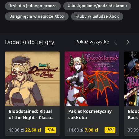
Tryb dla jednego gracza
Udostępnianie/podział ekranu
Osiągnięcia w usłudze Xbox
Kluby w usłudze Xbox
Pokaż wszystko
Dodatki do tej gry
Bloodstained: Ritual
Pakiet kosmetyczny
Blood
of the Night - Classic
sukkuba
Back
II: Dominique's Curse
45,00 zł
22,50 zł
14,00 zł
7,00 zł
35,99
-50%
-50%