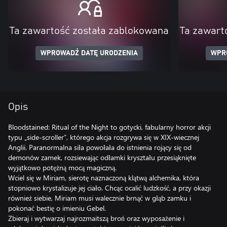
Ta zawartość została zablokowana
Ta zawart
WPROWADŹ DATĘ URODZENIA
WPR
Opis
Bloodstained: Ritual of the Night to gotycki, fabularny horror akcji
typu „side-scroller”, którego akcja rozgrywa się w XIX-wiecznej
Anglii. Paranormalna siła powołała do istnienia rojący się od
demonów zamek, rozsiewając odłamki kryształu przesiąknięte
wyjątkowo potężną mocą magiczną.
Wciel się w Miriam, sierotę naznaczoną klątwą alchemika, która
stopniowo krystalizuje jej ciało. Chcąc ocalić ludzkość, a przy okazji
również siebie, Miriam musi walecznie brnąć w głąb zamku i
pokonać bestię o imieniu Gebel.
Zbieraj i wytwarzaj najrozmaitszą broń oraz wyposażenie i