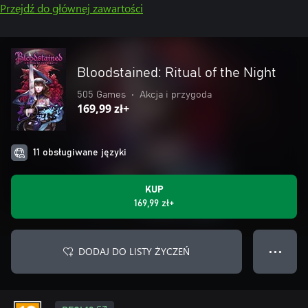
Przejdź do głównej zawartości
Bloodstained: Ritual of the Night
505 Games
•
Akcja i przygoda
169,99 zł+
11 obsługiwane języki
KUP
169,99 zł+
DODAJ DO LISTY ŻYCZEŃ
● ● ●