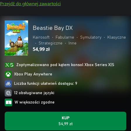
Przejdź do głównej zawartości
Beastie Bay DX
Kairosoft
•
Fabularne
•
Symulatory
•
Klasyczne
•
Strategiczne
•
Inne
54,99 zł
Zoptymalizowano pod kątem konsol Xbox Series X|S
Xbox Play Anywhere
Liczba funkcji ułatwień dostępu: 9
12 obsługiwane języki
W większości zgodne
KUP
54,99 zł