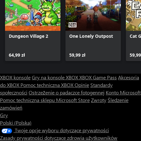
Dungeon Village 2
One Lonely Outpost
Cat 
64,99 zł
59,99 zł
59,99
XBOX konsole
Gry na konsole XBOX
XBOX Game Pass
Akcesoria
do XBOX
Pomoc techniczna XBOX
Opinie
Standardy
społeczności
Ostrzeżenie o padaczce fotogennej
Konto Microsoft
Pomoc techniczna sklepu Microsoft Store
Zwroty
Śledzenie
zamówień
Gry
Polski (Polska)
Twoje opcje wyboru dotyczące prywatności
Zasady prywatności dotyczące zdrowia użytkowników