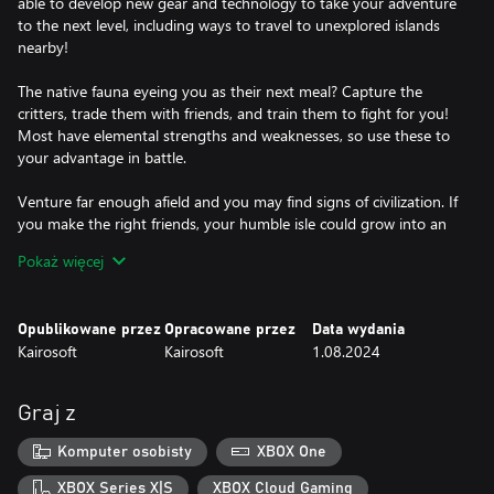
able to develop new gear and technology to take your adventure
to the next level, including ways to travel to unexplored islands
nearby!
The native fauna eyeing you as their next meal? Capture the
critters, trade them with friends, and train them to fight for you!
Most have elemental strengths and weaknesses, so use these to
your advantage in battle.
Venture far enough afield and you may find signs of civilization. If
you make the right friends, your humble isle could grow into an
economic powerhouse, complete with hot springs, hotels, and
Pokaż więcej
heliport. The possibilities are as limitless as the horizon!
Survival of the fittest was never so fun! You call the shots as you
Opublikowane przez
Opracowane przez
Data wydania
Kairosoft
Kairosoft
1.08.2024
Graj z
Komputer osobisty
XBOX One
XBOX Series X|S
XBOX Cloud Gaming