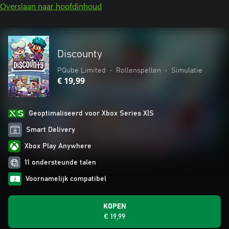
Overslaan naar hoofdinhoud
Discounty
PQube Limited
•
Rollenspellen
•
Simulatie
€ 19,99
Geoptimaliseerd voor Xbox Series X|S
Smart Delivery
Xbox Play Anywhere
11 ondersteunde talen
Voornamelijk compatibel
KOPEN
€ 19,99