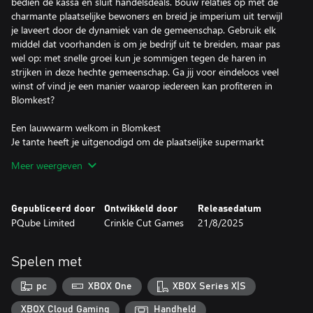
bedien de kassa en sluit handelsdeals. Bouw relaties op met de
charmante plaatselijke bewoners en breid je imperium uit terwijl
je laveert door de dynamiek van de gemeenschap. Gebruik elk
middel dat voorhanden is om je bedrijf uit te breiden, maar pas
wel op: met snelle groei kun je sommigen tegen de haren in
strijken in deze hechte gemeenschap. Ga jij voor eindeloos veel
winst of vind je een manier waarop iedereen kan profiteren in
Blomkest?
Een lauwwarm welkom in Blomkest
Je tante heeft je uitgenodigd om de plaatselijke supermarkt
'Discounty' te managen in het verlopen havenstadje Blomkest.
Meer weergeven
Maar pas op, niet iedereen gunt je succes.
Smeed vriendschappen (of maak levenslange vijanden)
Gepubliceerd door
Ontwikkeld door
Releasedatum
Verken Blomkest na sluitingstijd om kennis te maken met de
PQube Limited
Crinkle Cut Games
21/8/2025
bewoners. Verander ze in trouwe klanten van Discounty en
ontrafel de verborgen geheimen van het stadje.
Spelen met
Ontwerp en decoreer je eigen winkel
Creëer een oogstrelende, efficiënte winkel door de schappen en
pc
XBOX One
XBOX Series X|S
producten opnieuw te ordenen. Ontwerp uitnodigende eilanden
voor eenvoudige navigatie en voeg decoraties toe om aankopen
XBOX Cloud Gaming
Handheld