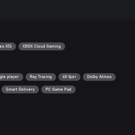
es X|S
XBOX Cloud Gaming
gle player
Ray Tracing
60 fps+
Dolby Atmos
Smart Delivery
PC Game Pad