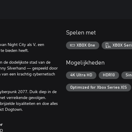
Spelen met
an Night City als V, een
XBOX One
XBOX Seri
te bieden heeft.
 de dodelijkste stad van de
Mogelijkheden
hnny Silverhand — gespeeld door
n van een krachtig cybernetisch
4K Ultra HD
HDR10
Sin
Optimized for Xbox Series X|S
Cyberpunk 2077. Duik diep in de
 met verreikende gevolgen.
jzelde loyaliteiten en doe alles
rict Dogtown.
or
ED