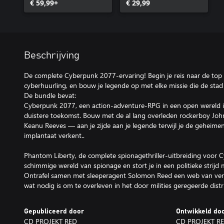
€ 59,99+
€ 29,99
Beschrijving
De complete Cyberpunk 2077-ervaring! Begin je reis naar de top v
cyberhuurling, en bouw je legende op met elke missie die de stad 
De bundle bevat:
Cyberpunk 2077, een action-adventure-RPG in een open wereld in
duistere toekomst. Bouw met de al lang overleden rockerboy Jo
Keanu Reeves — aan je zijde aan je legende terwijl je de geheime
implantaat verkent..
Phantom Liberty, de complete spionagethriller-uitbreiding voor 
schimmige wereld van spionage en stort je in een politieke strijd
Ontrafel samen met sleeperagent Solomon Reed een web van verbri
wat nodig is om te overleven in het door milities geregeerde dist
Gepubliceerd door
Ontwikkeld do
CD PROJEKT RED
CD PROJEKT R