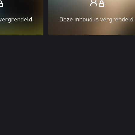
 vergrendeld
Deze inhoud is vergrendeld