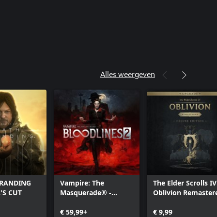
Alles weergeven
TRANDING
Vampire: The
The Elder Scrolls IV
'S CUT
Masquerade® -
Oblivion Remaster
Bloodlines™ 2
- Deluxe Edition
€ 59,99+
Upgrade
€ 9,99