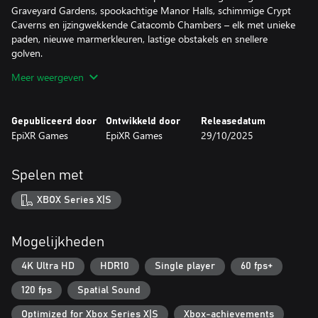
Graveyard Gardens, spookachtige Manor Halls, schimmige Crypt
Caverns en ijzingwekkende Catacomb Chambers – elk met unieke
paden, nieuwe marmerkleuren, lastige obstakels en snellere
golven.
Schattig, griezelig en eindeloos verslavend – kun jij de Zombie
Meer weergeven
Marble Invasion overleven en de ultieme ondode marmermeester
worden?
Gepubliceerd door
Ontwikkeld door
Releasedatum
EpiXR Games
EpiXR Games
29/10/2025
Spelen met
XBOX Series X|S
Mogelijkheden
4K Ultra HD
HDR10
Single player
60 fps+
120 fps
Spatial Sound
Optimized for Xbox Series X|S
Xbox-achievements