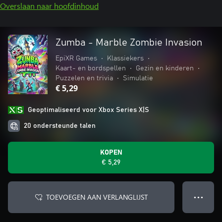
Overslaan naar hoofdinhoud
Zumba - Marble Zombie Invasion
EpiXR Games
•
Klassiekers
•
Kaart- en bordspellen
•
Gezin en kinderen
•
Puzzelen en trivia
•
Simulatie
€ 5,29
Geoptimaliseerd voor Xbox Series X|S
20 ondersteunde talen
KOPEN
€ 5,29
TOEVOEGEN AAN VERLANGLIJST
● ● ●