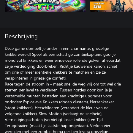
Beschrijving
Deze game dompelt je onder in een charmante, griezelige
knikkerwereld! Speel als een schattige zombiekapitein, gooi je
mond vol knikkers en weer eindeloze rollende golven af ​​voordat
ze je verdediging doorbreken. Richt je kauwende kanon, schiet
om drie of meer identieke knikkers te matchen en zie ze
versplinteren in griezelige confetti.
Race tegen de stroom in - maak snel de weg vrij om tot wel drie
sterren per level te verdienen. Tussen hordes door kun je je
verzamelde munten besteden aan krachtige upgrades voor
ondoden: Explosieve Knikkers (doden clusters), Hersenkraker
(stopt knikkers), Herschilderen (verandert de kleur van de
volgende knikker), Slow Motion (verlaagt de snelheid),
Vernietigingsschoten (vernietigt losse knikkers) en Tijd
Terugdraaien (maakt je laatste hap ongedaan). Verken vier
werelden met een zombiethema per tien levels: griezelige