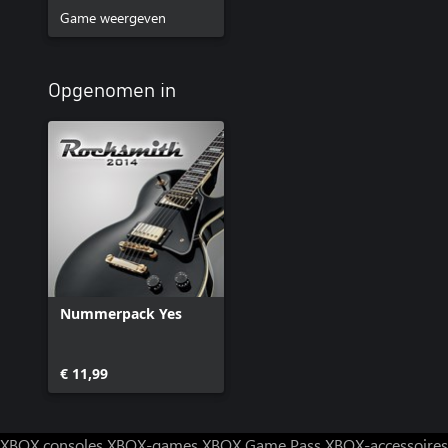
Game weergeven
Opgenomen in
Nummerpack Yes
€ 11,99
XBOX consoles
XBOX-games
XBOX Game Pass
XBOX-accessoires