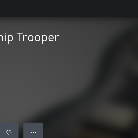
hip Trooper
● ● ●