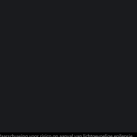
aarschuwing voor risico op aanval van lichtgevoelige epilepsie