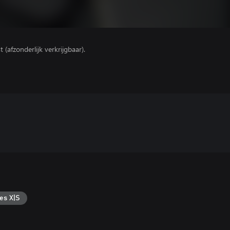
(afzonderlijk verkrijgbaar).
es X|S