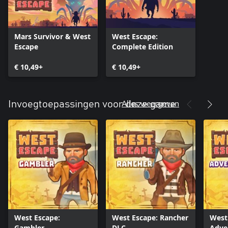
Mars Survivor & West
West Escape:
Escape
Complete Edition
€ 10,49+
€ 10,49+
Alles weergeven
Invoegtoepassingen voor deze game
West Escape:
West Escape: Rancher
West
Gambler
DLC
Adve