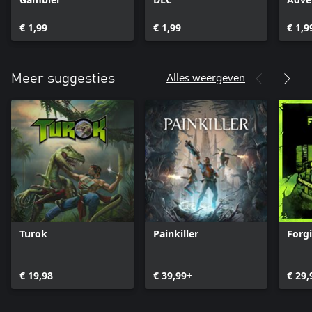
€ 1,99
€ 1,99
€ 1,9
Alles weergeven
Meer suggesties
Turok
Painkiller
Forg
€ 19,98
€ 39,99+
€ 29,