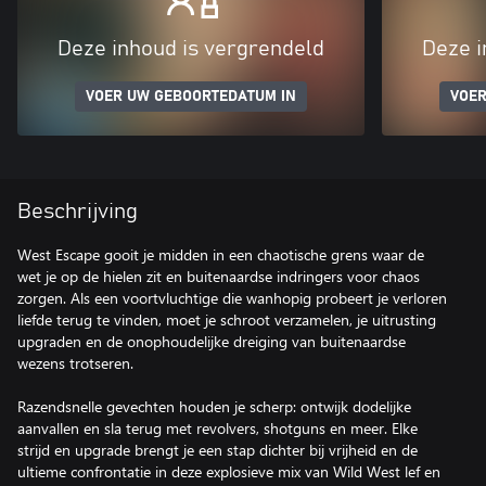
Deze inhoud is vergrendeld
Deze i
VOER UW GEBOORTEDATUM IN
VOER
Beschrijving
West Escape gooit je midden in een chaotische grens waar de
wet je op de hielen zit en buitenaardse indringers voor chaos
zorgen. Als een voortvluchtige die wanhopig probeert je verloren
liefde terug te vinden, moet je schroot verzamelen, je uitrusting
upgraden en de onophoudelijke dreiging van buitenaardse
wezens trotseren.
Razendsnelle gevechten houden je scherp: ontwijk dodelijke
aanvallen en sla terug met revolvers, shotguns en meer. Elke
strijd en upgrade brengt je een stap dichter bij vrijheid en de
ultieme confrontatie in deze explosieve mix van Wild West lef en