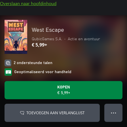
Overslaan naar hoofdinhoud
West Escape
QubicGames S.A.
•
Actie en avontuur
€ 5,99+
2 ondersteunde talen
Geoptimaliseerd voor handheld
KOPEN
€ 5,99+
TOEVOEGEN AAN VERLANGLIJST
● ● ●