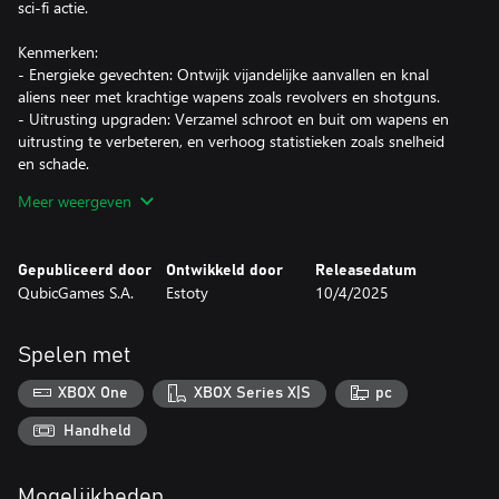
sci-fi actie.
Kenmerken:
- Energieke gevechten: Ontwijk vijandelijke aanvallen en knal
aliens neer met krachtige wapens zoals revolvers en shotguns.
- Uitrusting upgraden: Verzamel schroot en buit om wapens en
uitrusting te verbeteren, en verhoog statistieken zoals snelheid
en schade.
- Explosieve expedities: Waag je in gevaarlijke gebieden om
Meer weergeven
nieuwe uitrusting, middelen en uitdagingen te ontdekken.
- Wild West ontmoet sci-fi: Beleef een unieke fusie van klassieke
Western-avontuur en buitenaards invasiechaos.
Gepubliceerd door
Ontwikkeld door
Releasedatum
- Snelle vooruitgang: Blijf constant vooruitgaan met non-stop
QubicGames S.A.
Estoty
10/4/2025
actie, upgrades en intense gevechten.
Zadel je paard, laad je wapens—vrijheid en liefde wachten aan de
Spelen met
andere kant van deze door aliens geteisterde grens!
XBOX One
XBOX Series X|S
pc
Handheld
Mogelijkheden