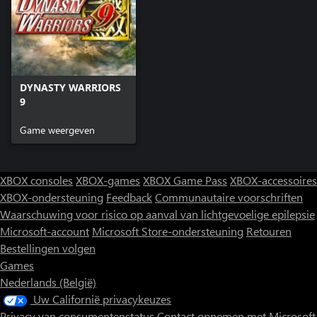
DYNASTY WARRIORS
9
Game weergeven
XBOX consoles
XBOX-games
XBOX Game Pass
XBOX-accessoires
XBOX-ondersteuning
Feedback
Communautaire voorschriften
Waarschuwing voor risico op aanval van lichtgevoelige epilepsie
Microsoft-account
Microsoft Store-ondersteuning
Retouren
Bestellingen volgen
Games
Nederlands (België)
Uw Californië privacykeuzes
Privacy van consumentenstatus
Contact opnemen met Microsoft