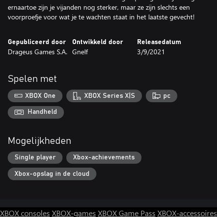
ernaartoe zijn je vijanden nog sterker, maar ze zijn slechts een
voorproefje voor wat je te wachten staat in het laatste gevecht!
Gepubliceerd door
Ontwikkeld door
Releasedatum
Drageus Games S.A.
Gnelf
3/9/2021
Spelen met
XBOX One
XBOX Series X|S
pc
Handheld
Mogelijkheden
Single player
Xbox-achievements
Xbox-opslag in de cloud
XBOX consoles
XBOX-games
XBOX Game Pass
XBOX-accessoires