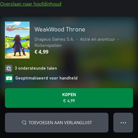
Overslaan naar hoofdinhoud
WeakWood Throne
Drageus Games S.A.
•
Actie en avontuur
•
Rollenspellen
€ 4,99
3 ondersteunde talen
Geoptimaliseerd voor handheld
KOPEN
€ 4,99
TOEVOEGEN AAN VERLANGLIJST
● ● ●