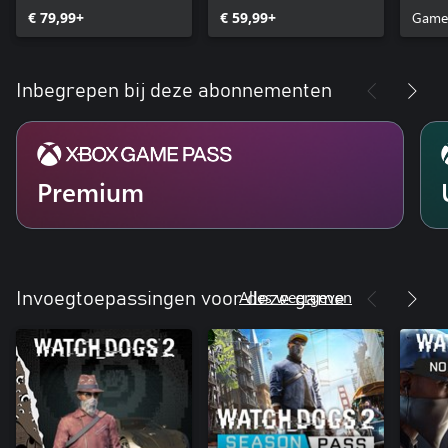
€ 79,99+
€ 59,99+
Game
Inbegrepen bij deze abonnementen
Premium
Alles weergeven
Invoegtoepassingen voor deze game