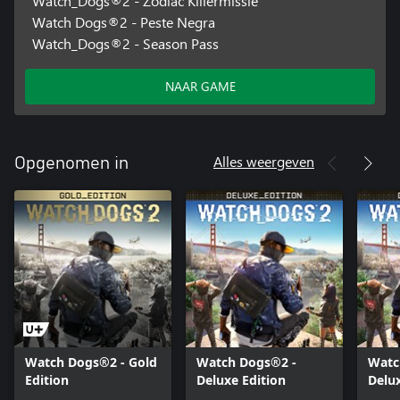
Watch_Dogs®2 - Zodiac Killermissie
Watch Dogs®2 - Peste Negra
Watch_Dogs®2 - Season Pass
NAAR GAME
Alles weergeven
Opgenomen in
Watch Dogs®2 - Gold
Watch Dogs®2 -
Watc
Edition
Deluxe Edition
Delux