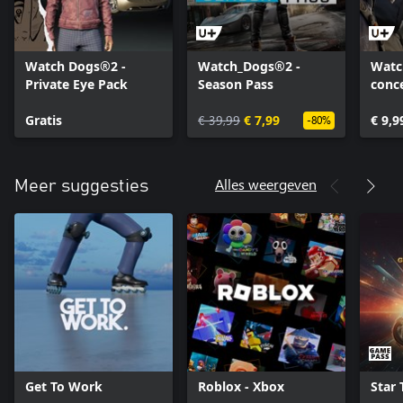
Watch Dogs®2 -
Watch_Dogs®2 -
Watc
Private Eye Pack
Season Pass
conc
Gratis
€ 39,99
€ 7,99
€ 9,9
-80%
Alles weergeven
Meer suggesties
Get To Work
Roblox - Xbox
Star 