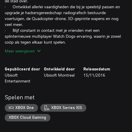
de stad over.
· Ontwikkel allerlei vaardigheden die bij je speelstijl passen en
upgrade je hackersgereedschap: radiografisch bestuurde
voertuigen, de Quadcopter-drone, 3D-geprinte wapens en nog
veel meer.
· Blijf constant in contact met je vrienden met een
splinternieuwe multiplayer Watch Dogs-ervaring, waarin je zowel
coöp als tegen elkaar kunt spelen.
Meer weergeven
Gepubliceerd door
Ontwikkeld door
Releasedatum
Ubisoft
Ubisoft Montreal
15/11/2016
Entertainment
Spelen met
XBOX One
XBOX Series X|S
XBOX Cloud Gaming