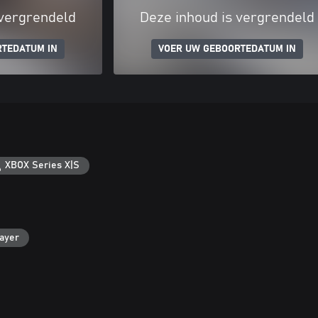
 vergrendeld
Deze inhoud is vergrendeld
RTEDATUM IN
VOER UW GEBOORTEDATUM IN
XBOX Series X|S
layer