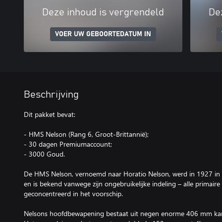
Deze inhoud is vergrendeld
De
VOER UW GEBOORTEDATUM IN
Beschrijving
Dit pakket bevat:
- HMS Nelson (Rang 6, Groot-Brittannië);
- 30 dagen Premiumaccount;
- 3000 Goud.
De HMS Nelson, vernoemd naar Horatio Nelson, werd in 1927 in 
en is bekend vanwege zijn ongebruikelijke indeling – alle primaire
geconcentreerd in het voorschip.
Nelsons hoofdbewapening bestaat uit negen enorme 406 mm kano