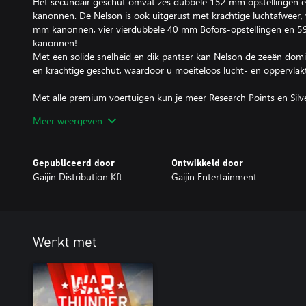
Het secundair geschut omvat zes dubbele 152 mm opstellingen 
kanonnen. De Nelson is ook uitgerust met krachtige luchtafweer
mm kanonnen, vier vierdubbele 40 mm Bofors-opstellingen en 5
kanonnen!
Met een solide snelheid en dik pantser kan Nelson de zeeën domin
en krachtige geschut, waardoor u moeiteloos lucht- en oppervlakt
Met alle premium voertuigen kun je meer Research Points en Silv
geleverd met alle beschikbare modificaties.
Meer weergeven
Met een Premium account (ook te koop in de game voor Golden E
Points en Silver Lions in gevechten voor een bepaald aantal dage
Gepubliceerd door
Ontwikkeld door
van premium voertuigen!
Gaijin Distribution Kft
Gaijin Entertainment
Werkt met