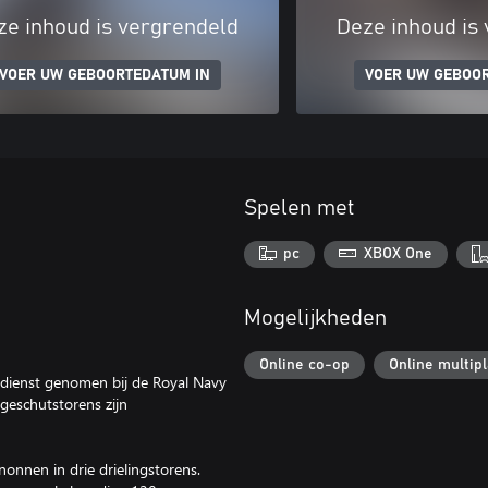
ze inhoud is vergrendeld
Deze inhoud is
VOER UW GEBOORTEDATUM IN
VOER UW GEBOO
Spelen met
pc
XBOX One
Mogelijkheden
Online co-op
Online multip
dienst genomen bij de Royal Navy
 geschutstorens zijn
nnen in drie drielingstorens.