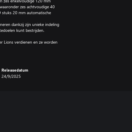
en zes enkelvoudige 120 mm
, waaronder zes achtvoudige 40
9 stuks 20 mm automatische
eren dankzij zijn unieke indeling
edoelen kunt bestrijden.
er Lions verdienen en ze worden
agles) verdien je meer Research
n. Dit is cumulatief met bonussen
Releasedatum
24/9/2025