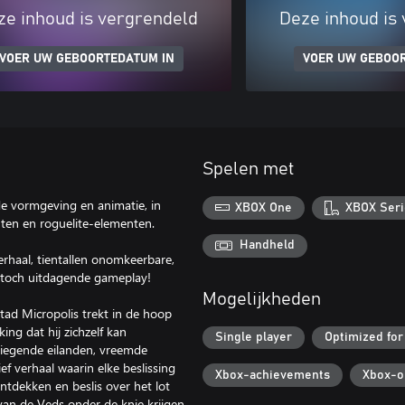
ze inhoud is vergrendeld
Deze inhoud is
VOER UW GEBOORTEDATUM IN
VOER UW GEBOO
Spelen met
e vormgeving en animatie, in
XBOX One
XBOX Seri
ten en roguelite-elementen.
Handheld
erhaal, tientallen onomkeerbare,
r toch uitdagende gameplay!
Mogelijkheden
stad Micropolis trekt in de hoop
ng dat hij zichzelf kan
Single player
Optimized for
liegende eilanden, vreemde
ef verhaal waarin elke beslissing
Xbox-achievements
Xbox-o
ntdekken en beslis over het lot
an de Veds onder de knie krijgen.