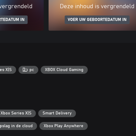
 vergrendeld
Deze inhoud is vergrendeld
RTEDATUM IN
VOER UW GEBOORTEDATUM IN
es X|S
pc
XBOX Cloud Gaming
 Xbox Series X|S
Smart Delivery
pslag in de cloud
Xbox Play Anywhere