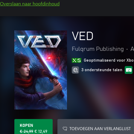
Overslaan naar hoofdinhoud
VED
Fulqrum Publishing
•
A
Geoptimaliseerd voor Xbo
3 ondersteunde talen
KOPEN
TOEVOEGEN AAN VERLANGLIJST
€ 24,99
€ 12,49