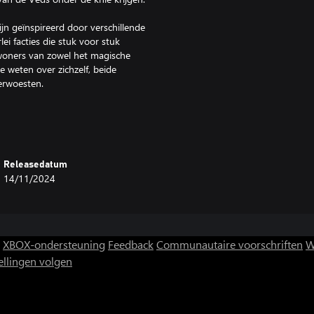
jn geïnspireerd door verschillende
lei facties die stuk voor stuk
nwoners van zowel het magische
 weten over zichzelf, beide
erwoesten.
ken te ontgrendelen en creëer
n je het beste kunt bundelen om
azen te verslaan. Ga als volleerd
 vol bizarre wezens!
Releasedatum
14/11/2024
volgen en alternatieve eindes kan
ssen aan. Door het dynamische
 beïnvloeden.
XBOX-ondersteuning
Feedback
Communautaire voorschriften
W
ctief mogelijk de strijd aan te
ellingen volgen
igheden te ontgrendelen.
f zegent de held, mogelijk tot het