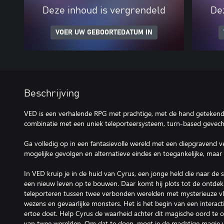
Deze inhoud is vergrendeld
De
VOER UW GEBOORTEDATUM IN
Beschrijving
VED is een verhalende RPG met prachtige, met de hand getekend
combinatie met een uniek teleporteersysteem, turn-based gevech
Ga volledig op in een fantasievolle wereld met een diepgravend v
mogelijke gevolgen en alternatieve eindes en toegankelijke, maa
In VED kruip je in de huid van Cyrus, een jonge held die naar de 
een nieuw leven op te bouwen. Daar komt hij plots tot de ontdekki
teleporteren tussen twee verbonden werelden met mysterieuze v
wezens en gevaarlijke monsters. Het is het begin van een interacti
ertoe doet. Help Cyrus de waarheid achter dit magische oord te o
van twee werelden. Om dat te doen, moet je de machtige magie v