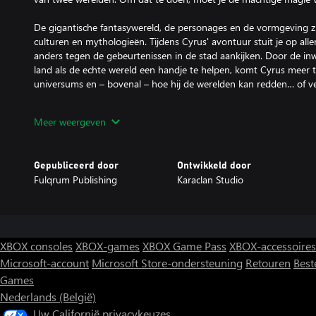
De gigantische fantasywereld, de personages en de vormgeving zi
culturen en mythologieën. Tijdens Cyrus' avontuur stuit je op aller
anders tegen de gebeurtenissen in de stad aankijken. Door de i
land als de echte wereld een handje te helpen, komt Cyrus meer te
universums en – bovenal – hoe hij de werelden kan redden… of v
Maak nieuwe gebouwen in het troglodietendorp om nieuwe spreu
Meer weergeven
unieke vaardighedencombinaties. Ontdek welke magische krachte
snel korte metten te maken met vijanden en zelfs de machtigste b
Ved-magiër op ontdekkingsreis door twee verschillende werelden,
Gepubliceerd door
Ontwikkeld door
Fulqrum Publishing
Karaclan Studio
Hoofdkenmerken:
■ Een niet-lineair verhaal waarin elke beslissing onomkeerbare ge
veroorzaken.
■ De verschillende facties kijken elk anders tegen de gebeurteni
relatiesysteem kun je de beslissingen van belangrijke personages
XBOX consoles
XBOX-games
XBOX Game Pass
XBOX-accessoires
■ Vernieuwend turn-based gevechtssysteem. Kies positie om zo effe
Microsoft-account
Microsoft Store-ondersteuning
Retouren
Best
gaan.
Games
■ Bouw een dorp voor jezelf en je bondgenoten om nieuwe vaard
■ Het systeem van unieke, interactieve gebeurtenissen vervloekt o
Nederlands (België)
einde van de game.
Uw Californië privacykeuzes