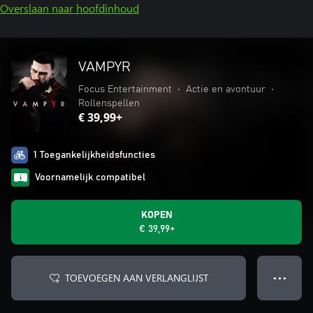
Overslaan naar hoofdinhoud
VAMPYR
Focus Entertainment
•
Actie en avontuur
•
Rollenspellen
€ 39,99+
1 Toegankelijkheidsfuncties
Voornamelijk compatibel
KOPEN
€ 39,99+
TOEVOEGEN AAN VERLANGLIJST
● ● ●