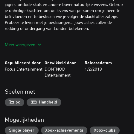
jagers, ondode skals en andere bovennatuurlijke wezens. Gebruik
je onheilige krachten om de levens van personen om je heen te
beïnvloeden en te beslissen wie je volgende slachtoffer zal zijn.
Probeer te leven met je beslissingen… jouw acties zullen de
redding of ondergang van Londen betekenen.
Meer weergeven
• WEES DE VAMPYR: Vecht en manipuleer met bovennatuurlijke
krachten
Gepubliceerd door
Ontwikkeld door
Releasedatum
Focus Entertainment
DONTNOD
1/2/2019
• VOED JE OM TE OVERLEVEN: Wees zowel redder als roofdier
Entertainment
• GEEF VORM AAN LONDEN: Een web van met elkaar verbonden
burgers die op jouw beslissingen reageren
Spelen met
pc
Handheld
Mogelijkheden
Single player
Xbox-achievements
Xbox-clubs