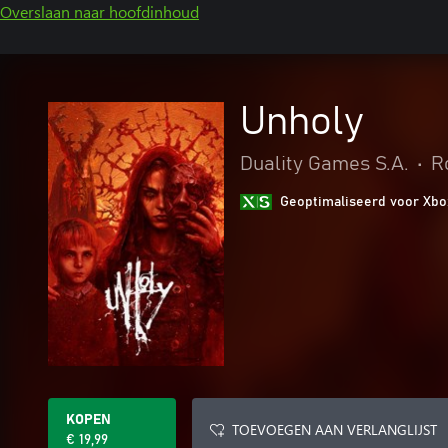
Overslaan naar hoofdinhoud
Unholy
Duality Games S.A.
•
R
Geoptimaliseerd voor Xbo
KOPEN
TOEVOEGEN AAN VERLANGLIJST
€ 19,99