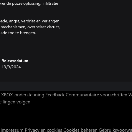
ende puzzeloplossing, infiltratie
oede, angst, verdriet en verlangen
 mechanismen, overbelast circuits,
chade toe te brengen.
 masker, en het kan het verschil
 vaardigheden te krijgen en je
en, je vijanden te verwarren en je
Releasedatum
13/9/2024
XBOX-ondersteuning
Feedback
Communautaire voorschriften
W
ellingen volgen
Impressum
Privacy en cookies
Cookies beheren
Gebruiksvoorw