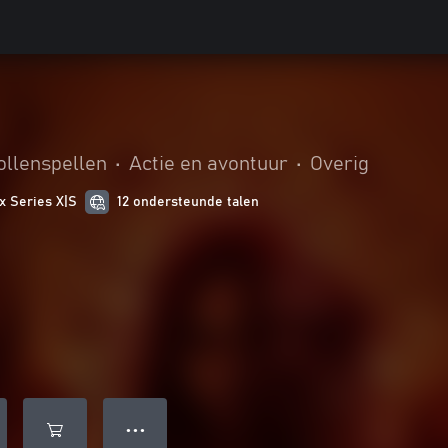
ollenspellen
•
Actie en avontuur
•
Overig
x Series X|S
12 ondersteunde talen
● ● ●