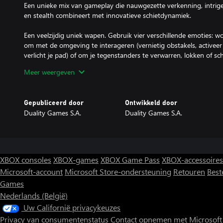
Een unieke mix van gameplay die nauwgezette verkenning, intriger
en stealth combineert met innovatieve schietdynamiek.
Een veelzijdig uniek wapen. Gebruik vier verschillende emoties: w
om met de omgeving te interageren (vernietig obstakels, activeer
verlicht je pad) of om je tegenstanders te verwarren, lokken of s
Meer weergeven
Maskers! Iedereen in de onheilige wereld verbergt zich achter een
betekenen tussen leven en dood. Bouw je eigen masker om nieuwe
capaciteiten te verbeteren of draag andere maskers om te infiltrer
Gepubliceerd door
Ontwikkeld door
tegenstanders na te bootsen.
Duality Games S.A.
Duality Games S.A.
XBOX consoles
XBOX-games
XBOX Game Pass
XBOX-accessoires
Microsoft-account
Microsoft Store-ondersteuning
Retouren
Best
Games
Nederlands (België)
Uw Californië privacykeuzes
Privacy van consumentenstatus
Contact opnemen met Microsoft