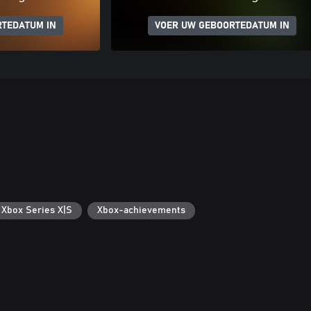
RTEDATUM IN
VOER UW GEBOORTEDATUM IN
 Xbox Series X|S
Xbox-achievements