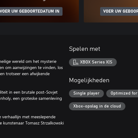
VOER UW GEBOORTEDATUM IN
VOER UW GEBOO
Spelen met
heilige wereld om het mysterie
XBOX Series X|S
den om aanwijzingen te vinden, los
, en trotseer een afwijkende
Mogelijkheden
teit in een brutale post-Sovjet
Single player
Optimized for
Unholy, een groteske samenleving
Xbox-opslag in de cloud
 verhaallijn met meeslepende
 kunstenaar Tomasz Strzałkowski