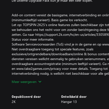
De ultieme Upgrade Pack kun je maar één keer kopen.
Add-on content vereist de basisgame, internetverbinding en onlin
(minimumleeftijd varieert). Basis game los verkocht.
Let op: TOPSPIN 2K25’s online features zullen beschikbaar zijn 
we behouden ons het recht voor om zonder berichtgeving deze fea
zetten. Ga naar https://support.2k.com/hc/en-us/articles/3305
Status voor meer informatie.
Software Servicevoorwaarden (ToS) vind je in de game en op ww
Niet overdraagbare toegang tot speciale features, zoals
exclusieve/ontgrendelbare/downloadbare/online & bonus content/
diensten vereisen wellicht eenmalig te gebruiken serienummers, e
overdraagbare accountregistratie (minimum leeftijd varieert). G
en www.take2games.com/privacy voor meer details. Toegang tot sp
internetverbinding nodig, is wellicht niet beschikbaar voor alle 
worden stopgezet, gewijzigd of worden aangeboden tegen gewij
Meer weergeven
notificatie.
Schending van ToS, gedragsregels of een ander beleid kan leiden to
toegang tot game of online account. Online gamen en downloade
Gepubliceerd door
Ontwikkeld door
diensten. Gebruiker verantwoordelijk voor gemaakt kosten. Ongea
2K
Hangar 13
reverse engineering, decompileren, uitzenden, publiekelijk vertone
omzeilen van kopieerbeveiliging is verboden en schendt de ToS.