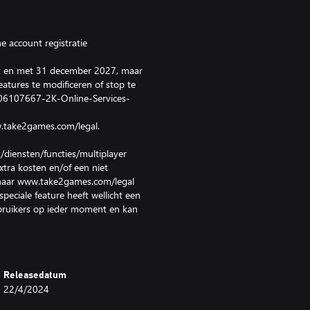
e account registratie
tot en met 31 december 2027, maar
tures te modificeren of stop te
8906107667-2K-Online-Services-
w.take2games.com/legal.
diensten/functies/multiplayer
xtra kosten en/of een niet
a naar www.take2games.com/legal
eciale feature heeft wellicht een
gebruikers op ieder moment en kan
zigde voorwaarden zonder
t restricties of stopzetting van
n vereist breedband internet
Releasedatum
utoriseerd kopiëren, wijzigen,
22/4/2024
n, verhuren, pay for play, of