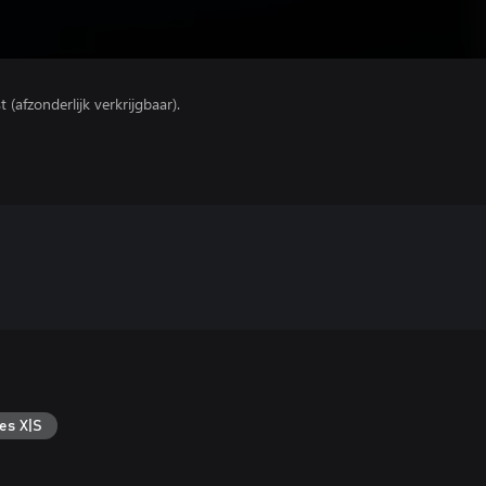
(afzonderlijk verkrijgbaar).
es X|S