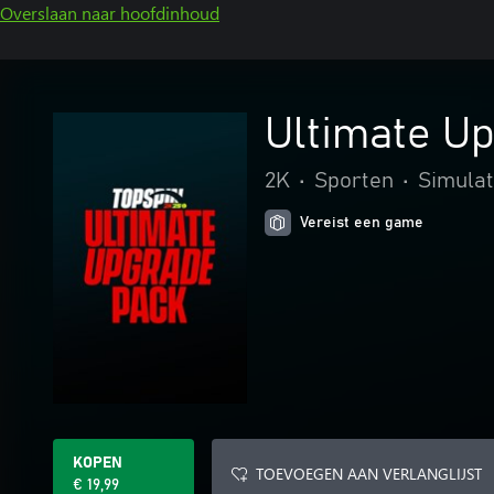
Overslaan naar hoofdinhoud
Ultimate U
2K
•
Sporten
•
Simulat
Vereist een game
KOPEN
TOEVOEGEN AAN VERLANGLIJST
€ 19,99