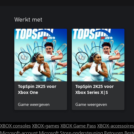
Werkt met
TopSpin 2K25 voor
TopSpin 2K25 voor
Xbox One
Xbox Series X|S
Game weergeven
Game weergeven
XBOX consoles
XBOX-games
XBOX Game Pass
XBOX-accessoires
Microsoft-account
Microsoft Store-ondersteuning
Retouren
Best