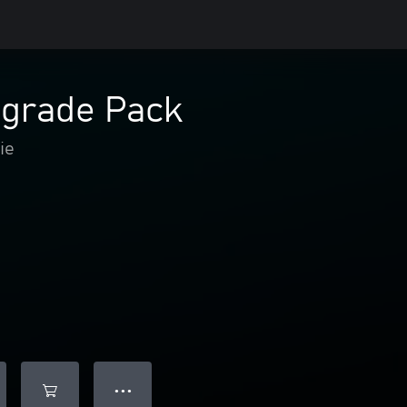
pgrade Pack
ie
● ● ●