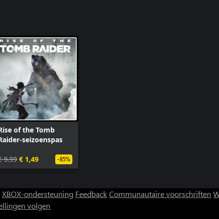
Rise of the Tomb
Raider-seizoenspas
€ 9,99
€ 1,49
-85%
XBOX-ondersteuning
Feedback
Communautaire voorschriften
W
ellingen volgen