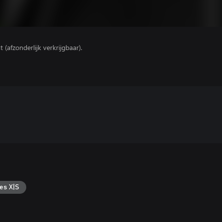
(afzonderlijk verkrijgbaar).
es X|S