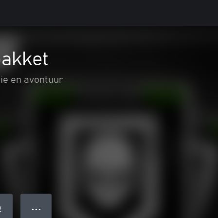
pakket
ie en avontuur
● ● ●