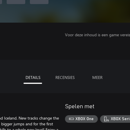
Voor deze inhoud is een game vereist 
DETAILS
RECENSIES
MEER
Spelen met
nd Iceland. New tracks change the
XBOX One
XBOX Seri
 bigger jumps and for the first
kills to a whole new level! Enjoy a