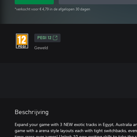
*verkocht voor € 4,79 in de afgelopen 30 dagen
PEGI 12
Geweld
Beschrijving
Expand your game with 3 NEW exotic tracks in Egypt, Australia a
game with a arena style layouts each with tight switchbacks, even
time; cross over jumps! Unlock 10 new exciting skills to take the s