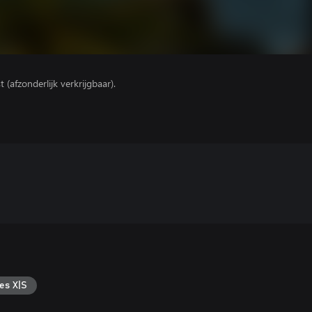
(afzonderlijk verkrijgbaar).
es X|S