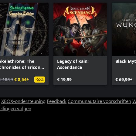
Skelethrone: The
Legacy of Kain:
Black My
Chronicles of Ericona
Ascendance
- Complete Edition
€ 18,99
€ 8,54+
€ 19,99
€ 69,99+
-55%
XBOX-ondersteuning
Feedback
Communautaire voorschriften
W
ellingen volgen