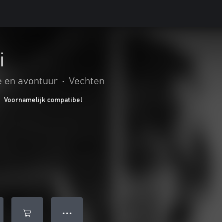
i
e en avontuur
•
Vechten
Voornamelijk compatibel
● ● ●