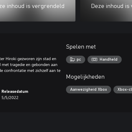
ze inhoud is vergrendeld
Deze inhoud is
Spelen met
ter Hiroki gezworen zijn stad en
pc
Handheld
rd met tragedie en gebonden aan
 confrontatie met zichzelf aan te
Mogelijkheden
Aanwezigheid Xbox
Xbox-c
Releasedatum
5/5/2022