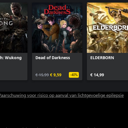
th: Wukong
Dead of Darkness
ELDERBORN
€ 15,99
€ 9,59
€ 14,99
-40%
aarschuwing voor risico op aanval van lichtgevoelige epilepsie