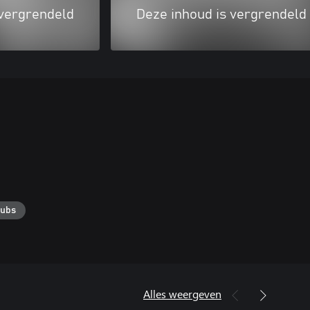
 vergrendeld
Deze inhoud is vergrendeld
lubs
Alles weergeven