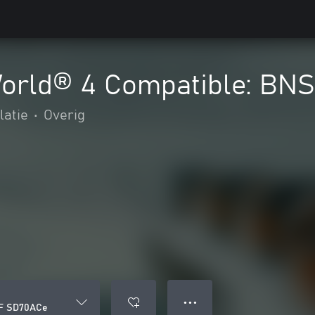
World® 4 Compatible: BN
latie
•
Overig
● ● ●
SF SD70ACe