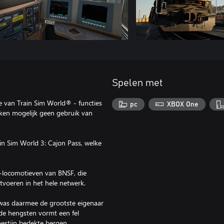
Spelen met
 van Train Sim World® - functies
pc
XBOX One
aken mogelijk geen gebruik van
in Sim World 3: Cajon Pass, welke
locomotieven van BNSF, die
voeren in het hele netwerk.
was daarmee de grootste eigenaar
de hengsten vormt een fel
oestijn bedekte bergen.