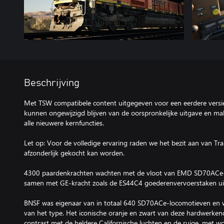
Beschrijving
Met TSW compatibele content uitgegeven voor een eerdere versie
kunnen ongewijzigd blijven van de oorspronkelijke uitgave en m
alle nieuwere kernfuncties.
Let op: Voor de volledige ervaring raden we het bezit aan van Tra
afzonderlijk gekocht kan worden.
4300 paardenkrachten wachten met de vloot van EMD SD70ACe-
samen met GE-kracht zoals de ES44C4 goederenvervoerstaken uit
BNSF was eigenaar van in totaal 640 SD70ACe-locomotieven en 
van het type. Het iconische oranje en zwart van deze hardwerken
contrast met de heldere Californische luchten en de ruige, met w