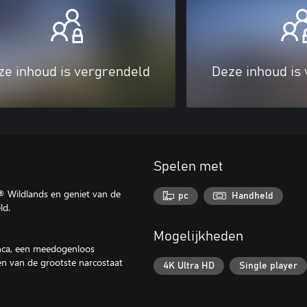
ze inhoud is vergrendeld
Deze inhoud is
Spelen met
 Wildlands en geniet van de
pc
Handheld
ld.
Mogelijkheden
lanca, een meedogenloos
en van de grootste narcostaat
4K Ultra HD
Single player