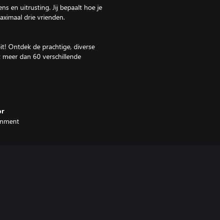
 en uitrusting. Jij bepaalt hoe je
maximaal drie vrienden.
it! Ontdek de prachtige, diverse
t meer dan 60 verschillende
or
ainment