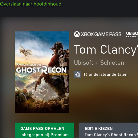
Overslaan naar hoofdinhoud
Tom Clancy
Ubisoft
•
Schieten
16 ondersteunde talen
GAME PASS OPHALEN
EDITIE KIEZEN
Inbegrepen bij Premium
Tom Clancy’s Ghost Recon 