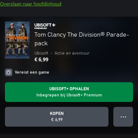
Overslaan naar hoofdinhoud
Tom Clancy The Division® Parade-
pack
Ubisoft
•
Actie en avontuur
€ 6,99
Vereist een game
UBISOFT+ OPHALEN
Inbegrepen bij Ubisoft+ Premium
KOPEN
● ● ●
€ 6,99