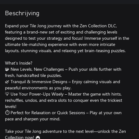
Beschrijving
Expand your Tile Jong journey with the Zen Collection DLC,
featuring a brand-new set of exciting and challenging levels
designed to test your strategy and focus! Immerse yourself in the
ultimate tile-matching experience with even more intricate
layouts, stunning visuals, and relaxing yet brain-teasing puzzles.
What’s Inside?
🧩 New Levels, New Challenges – Push your skills further with
fresh, handcrafted tile puzzles.
🌿 Tranquil & Immersive Designs – Enjoy calming visuals and
peaceful environments as you play.
💡 Use Your Power-Ups Wisely – Master the game with hints,
reshuffles, undos, and extra slots to conquer even the trickiest
levels!
⏱ Perfect for Relaxation or Quick Sessions – Play at your own
pace and sharpen your mind.
Take your Tile Jong adventure to the next level—unlock the Zen
Collection now! 🎮