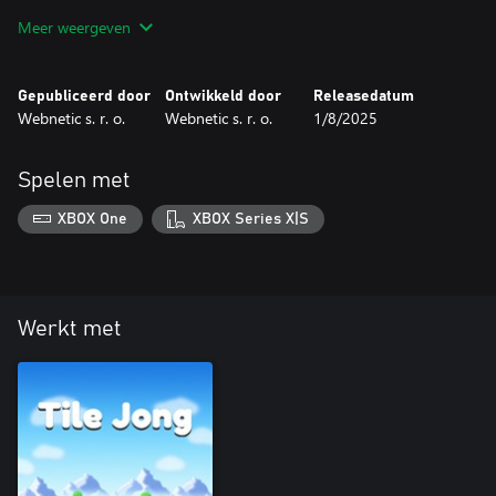
Meer weergeven
Gepubliceerd door
Ontwikkeld door
Releasedatum
Webnetic s. r. o.
Webnetic s. r. o.
1/8/2025
Spelen met
XBOX One
XBOX Series X|S
Werkt met