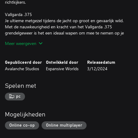
richtkijkers.
Vallgarda .375
Je ultieme metgezel tijdens de jacht op groot en gevaarlijk wild.
Met de nauwkeurigheid en kracht van het Vallgarda .375
grendelgeweer is het een ideaal wapen om mee te nemen op je
jacht.
Meer weergeven
Johansson .450
De Johansson .450 is ontworpen voor de jacht op middelgroot
Gepubliceerd door
Ontwikkeld door
Releasedatum
tot groot wild en levert dankzij de robuuste constructie en
Avalanche Studios
Expansive Worlds
3/12/2024
soepele werking consistente en betrouwbare prestaties.
Daarnaast biedt het wapen de perfecte balans tussen moderne
innovatie en traditionele styling.
Spelen met
Fors Elite .300
pc
Ga de strijd aan met het grootste wild met de Fors Elite .300. Dit
grendelgeweer komt het best tot zijn recht in razendsnelle
scenario's. Maak optimaal gebruik van het snelle
Mogelijkheden
herlaadmechanisme en het superieure heupschotvermogen. Door
het grote magazijn zijn lange schietsessies een must.
Online co-op
Online multiplayer