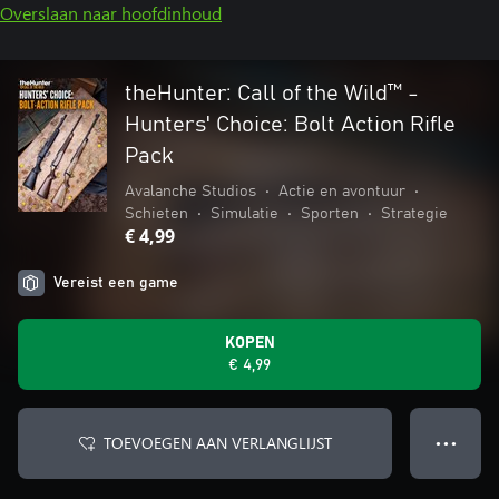
Overslaan naar hoofdinhoud
theHunter: Call of the Wild™ -
Hunters' Choice: Bolt Action Rifle
Pack
Avalanche Studios
•
Actie en avontuur
•
Schieten
•
Simulatie
•
Sporten
•
Strategie
€ 4,99
Vereist een game
KOPEN
€ 4,99
TOEVOEGEN AAN VERLANGLIJST
● ● ●