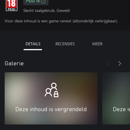
PEGI 18
Slecht taalgebruik, Geweld
Voor deze inhoud is een game vereist (afzonderlijk verkrijgbaar).
DETAILS
RECENSIES
MEER
Galerie
Deze inhoud is vergrendeld
Deze i