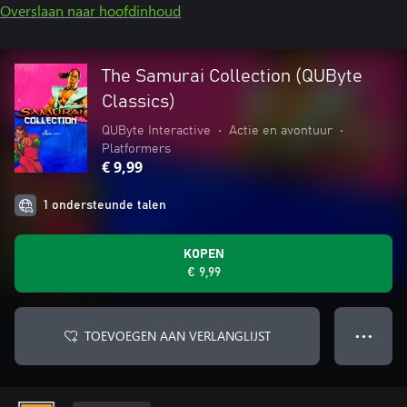
Overslaan naar hoofdinhoud
The Samurai Collection (QUByte
Classics)
QUByte Interactive
•
Actie en avontuur
•
Platformers
€ 9,99
1 ondersteunde talen
KOPEN
€ 9,99
TOEVOEGEN AAN VERLANGLIJST
● ● ●