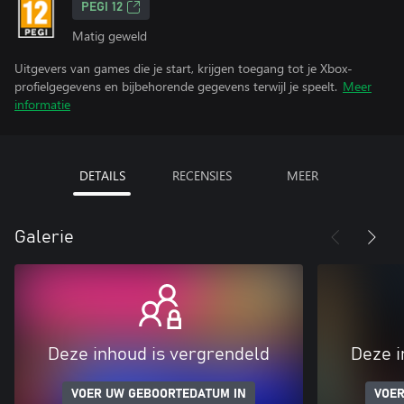
PEGI 12
Matig geweld
Uitgevers van games die je start, krijgen toegang tot je Xbox-
profielgegevens en bijbehorende gegevens terwijl je speelt.
Meer
informatie
DETAILS
RECENSIES
MEER
Galerie
Deze inhoud is vergrendeld
Deze i
VOER UW GEBOORTEDATUM IN
VOER