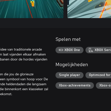
Spelen met
idee van traditionele arcade
XBOX One
XBOX Seri
en laat vijanden elkaar afmaken
e banen door de hordes vijanden
Mogelijkheden
n die jou de glorieuze
Single player
Optimized for
t een symbool van hoop voor De
kende heldendaden die langzaam
Xbox-achievements
Xbox-o
e binnenkort een klassieker zal
oekomst.