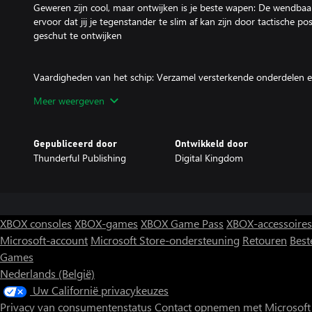
Geweren zijn cool, maar ontwijken is je beste wapen: De wendbaa
ervoor dat jij je tegenstander te slim af kan zijn door tactische pos
geschut te ontwijken
Vaardigheden van het schip: Verzamel versterkende onderdelen e
verschillende speelstijlen
Meer weergeven
Risico/Reward Upgrades: Riskeer alles door containers te stelen en
Gepubliceerd door
Ontwikkeld door
upgraden. Of kies ervoor om op veilig te spelen voor passieve up
Thunderful Publishing
Digital Kingdom
passen binnen jouw speelstijl
Weer: Leer de verschillende weersomstandigheden te beheersen o
gegenereerde levels te komen
XBOX consoles
XBOX-games
XBOX Game Pass
XBOX-accessoires
Microsoft-account
Microsoft Store-ondersteuning
Retouren
Best
Games
Verhaal:
Nederlands (België)
De wereld na de opwarming van de aarde. De mensheid heeft zijn 
Uw Californië privacykeuzes
gigantische onderwatersteden op de bodem van de oceaan.
Privacy van consumentenstatus
Contact opnemen met Microsoft