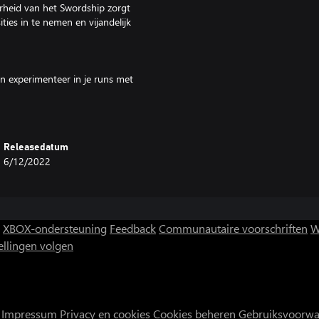
rheid van het Swordship zorgt
ities in te nemen en vijandelijk
n experimenteer in je runs met
 ze af te leveren om je schip te
Releasedatum
grades en extra schepen die
6/12/2022
m door de willekeurig
XBOX-ondersteuning
Feedback
Communautaire voorschriften
W
ellingen volgen
toevlucht gezocht in drie
Impressum
Privacy en cookies
Cookies beheren
Gebruiksvoorw