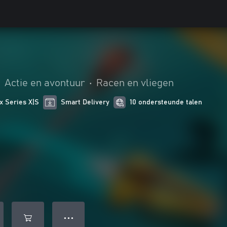
•
Actie en avontuur
•
Racen en vliegen
x Series X|S
Smart Delivery
10 ondersteunde talen
● ● ●