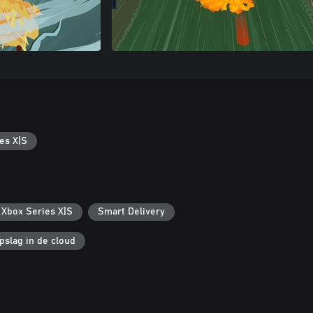
es X|S
 Xbox Series X|S
Smart Delivery
pslag in de cloud