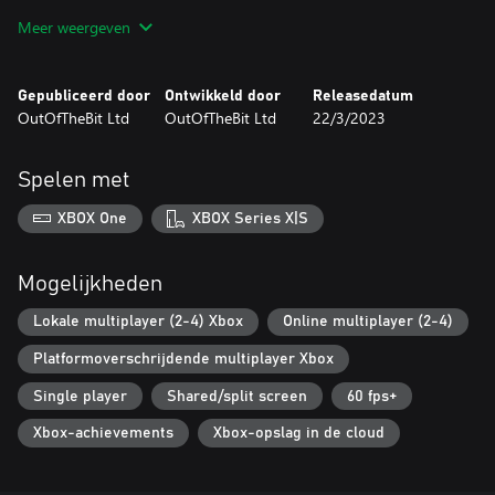
LEADERBOARDS
Meer weergeven
Compete for the glory of having the best time in the world on a
track. Use practice mode to race your ghost and beat your
personal best.
Gepubliceerd door
Ontwikkeld door
Releasedatum
OutOfTheBit Ltd
OutOfTheBit Ltd
22/3/2023
Spelen met
XBOX One
XBOX Series X|S
Mogelijkheden
Lokale multiplayer (2-4) Xbox
Online multiplayer (2-4)
Platformoverschrijdende multiplayer Xbox
Single player
Shared/split screen
60 fps+
Xbox-achievements
Xbox-opslag in de cloud