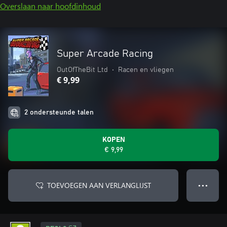
Overslaan naar hoofdinhoud
Super Arcade Racing
OutOfTheBit Ltd
•
Racen en vliegen
€ 9,99
2 ondersteunde talen
KOPEN
€ 9,99
TOEVOEGEN AAN VERLANGLIJST
● ● ●