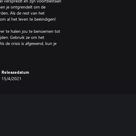
sel verspreidt en zijn voortbestaan
sen je ontgrendelt om de
den. Als de rest van het
 om al het leven te beëindigen!
er te halen jou te benoemen tot
ijden. Gebruik ze om het
ls de crisis is afgewend, kun je
 nieuw Galactic Imperium te
je vijanden (of vrienden) te
Releasedatum
me operaties en contraspionage
15/4/2021
vijanden op een dwaalspoor terwijl
 Sabotage Starbase, Acquire Assets
gnes en veroorzaak diplomatieke
at niet weet, wat niet deert.
pireerd op een paar van de meest
t over het sterrenstelsel of het