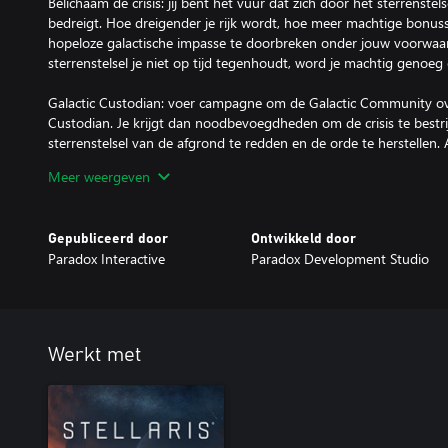
Belichaam de crisis: jij bent het vuur dat zich door het sterrenstel
bedreigt. Hoe dreigender je rijk wordt, hoe meer machtige bonus
hopeloze galactische impasse te doorbreken onder jouw voorwaar
sterrenstelsel je niet op tijd tegenhoudt, word je machtig genoeg
Galactic Custodian: voer campagne om de Galactic Community ov
Custodian. Je krijgt dan noodbevoegdheden om de crisis te bestr
sterrenstelsel van de afgrond te redden en de orde te herstellen. A
ervoor kiezen om je macht op te geven... of te behouden om een
Meer weergeven
vormen.
Spionage: kennis is macht. Maak gebruik van nieuwe middelen om 
Gepubliceerd door
Ontwikkeld door
bespioneren. Zet gezanten in om de leiding te nemen over gehei
Paradox Interactive
Paradox Development Studio
achter vijandelijke linies te voeren. Leugens en listen brengen je 
jij hun diepste geheimen ontdekt.
Als je infiltratielevel stijgt, ontgrendel je nieuwe operaties, zoals
en Steal Tech. Zet bondgenoten tegen elkaar op met lastercampa
Werkt met
incidenten. Als je het goed doet, hebben ze niets in de gaten. En w
Nieuwe scheepsset: Nemesis bevat nieuwe schepen die zijn geïns
indrukwekkende rijken in sciencefiction. Of je nu de controle neem
juist vernietigt, je zult er net zo machtig uitzien als je je voelt.