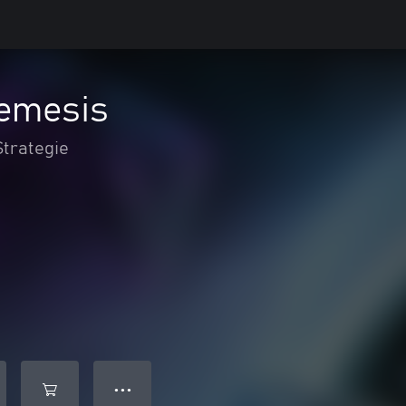
Nemesis
Strategie
● ● ●