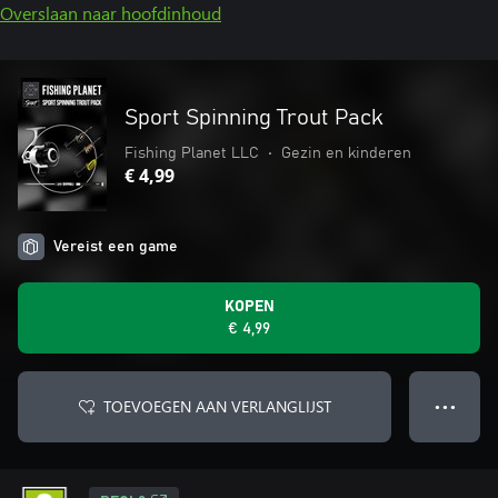
Overslaan naar hoofdinhoud
Sport Spinning Trout Pack
Fishing Planet LLC
•
Gezin en kinderen
€ 4,99
Vereist een game
KOPEN
€ 4,99
TOEVOEGEN AAN VERLANGLIJST
● ● ●