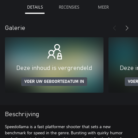
DETAILS
RECENSIES
MEER
Galerie
Deze inhoud is vergrendeld
Deze i
VOER UW GEBOORTEDATUM IN
VOER
Beschrijving
Speedollama is a fast platformer shooter that sets a new
benchmark for speed in the genre. Bursting with quirky humor