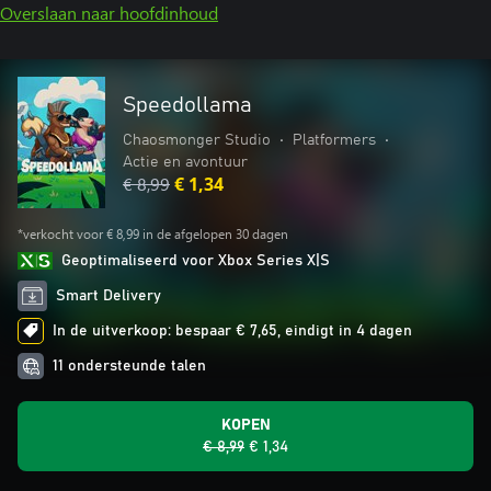
Overslaan naar hoofdinhoud
Speedollama
Chaosmonger Studio
•
Platformers
•
Actie en avontuur
€ 8,99
€ 1,34
*verkocht voor € 8,99 in de afgelopen 30 dagen
Geoptimaliseerd voor Xbox Series X|S
Smart Delivery
In de uitverkoop: bespaar € 7,65, eindigt in 4 dagen
11 ondersteunde talen
KOPEN
€ 8,99
€ 1,34