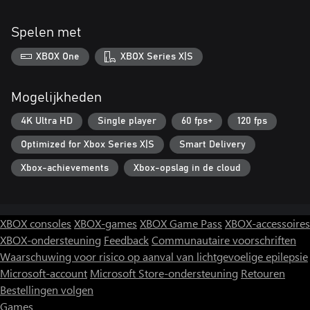
Spelen met
XBOX One
XBOX Series X|S
Mogelijkheden
4K Ultra HD
Single player
60 fps+
120 fps
Optimized for Xbox Series X|S
Smart Delivery
Xbox-achievements
Xbox-opslag in de cloud
XBOX consoles
XBOX-games
XBOX Game Pass
XBOX-accessoires
XBOX-ondersteuning
Feedback
Communautaire voorschriften
Waarschuwing voor risico op aanval van lichtgevoelige epilepsie
Microsoft-account
Microsoft Store-ondersteuning
Retouren
Bestellingen volgen
Games