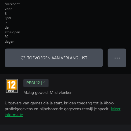
*verkocht
voor
€
8,99
in
de
afgelopen
30
dagen
TOEVOEGEN AAN VERLANGLIJST
● ● ●
PEGI 12
Matig geweld, Mild vloeken
Uitgevers van games die je start, krijgen toegang tot je Xbox-
profielgegevens en bijbehorende gegevens terwijl je speelt.
Meer
informatie