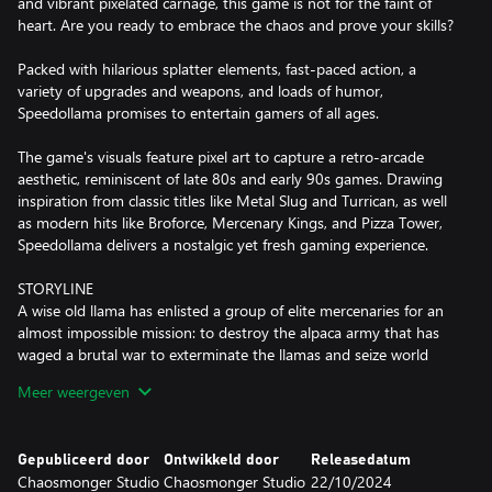
and vibrant pixelated carnage, this game is not for the faint of
heart. Are you ready to embrace the chaos and prove your skills?
Packed with hilarious splatter elements, fast-paced action, a
variety of upgrades and weapons, and loads of humor,
Speedollama promises to entertain gamers of all ages.
The game's visuals feature pixel art to capture a retro-arcade
aesthetic, reminiscent of late 80s and early 90s games. Drawing
inspiration from classic titles like Metal Slug and Turrican, as well
as modern hits like Broforce, Mercenary Kings, and Pizza Tower,
Speedollama delivers a nostalgic yet fresh gaming experience.
STORYLINE
A wise old llama has enlisted a group of elite mercenaries for an
almost impossible mission: to destroy the alpaca army that has
waged a brutal war to exterminate the llamas and seize world
domination. Equipped with a powerful tunneling machine, the
Meer weergeven
llamas embark on a bizarre journey, burrowing through the
earth, collecting funky substances, and battling the relentless
alpaca forces along with their beastly allies.
Gepubliceerd door
Ontwikkeld door
Releasedatum
Chaosmonger Studio
Chaosmonger Studio
22/10/2024