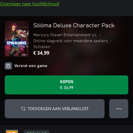
Overslaan naar hoofdinhoud
Sööma Deluxe Character Pack
Mercury Steam Entertainment s.l.
•
Online slagveld voor meerdere spelers
•
Schieten
€ 34,99
Vereist een game
KOPEN
€ 34,99
TOEVOEGEN AAN VERLANGLIJST
● ● ●