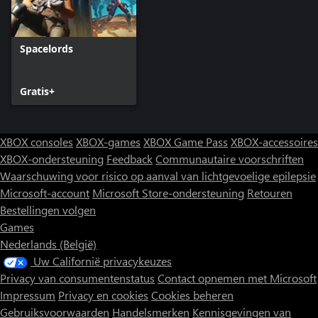
Spacelords
Gratis+
XBOX consoles
XBOX-games
XBOX Game Pass
XBOX-accessoires
XBOX-ondersteuning
Feedback
Communautaire voorschriften
Waarschuwing voor risico op aanval van lichtgevoelige epilepsie
Microsoft-account
Microsoft Store-ondersteuning
Retouren
Bestellingen volgen
Games
Nederlands (België)
Uw Californië privacykeuzes
Privacy van consumentenstatus
Contact opnemen met Microsoft
Impressum
Privacy en cookies
Cookies beheren
Gebruiksvoorwaarden
Handelsmerken
Kennisgevingen van