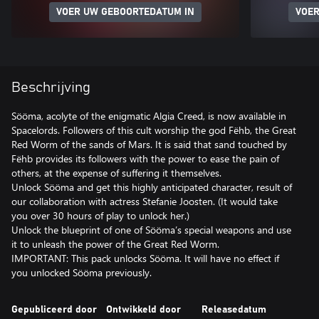
VOER UW GEBOORTEDATUM IN
VOER
Beschrijving
Sööma, acolyte of the enigmatic Algia Creed, is now available in
Spacelords. Followers of this cult worship the god Fëhb, the Great
Red Worm of the sands of Mars. It is said that sand touched by
Fëhb provides its followers with the power to ease the pain of
others, at the expense of suffering it themselves.
Unlock Sööma and get this highly anticipated character, result of
our collaboration with actress Stefanie Joosten. (It would take
you over 30 hours of play to unlock her.)
Unlock the blueprint of one of Sööma’s special weapons and use
it to unleash the power of the Great Red Worm.
IMPORTANT: This pack unlocks Sööma. It will have no effect if
you unlocked Sööma previously.
Gepubliceerd door
Ontwikkeld door
Releasedatum