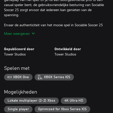
casual speler bent, de gebruiksvriendelijke besturing van Sociable
Soccer 25 zorgt ervoor dat iedereen kan genieten van de
spanning.
Ervaar de authenticiteit van het mooie spel in Sociable Soccer 25
met een uitgebreide selectie van meer dan 13.000 gelicenseerde
Meer weergeven
professionele voetballers. De unieke vaardigheden en attributen
van elke speler zijn natuurgetrouw nagemaakt, zodat je je eigen
dreamteam kunt samenstellen uit echte talenten.
Gepubliceerd door
Ontwikkeld door
Tower Studios
Tower Studios
Duik in het huidige voetballandschap met up-to-date competities
en teamroosters.
Spelen met
Creëer je eigen voetbalerfenis door een formidabele ploeg samen
te stellen en je favoriete club te vertegenwoordigen door
XBOX One
XBOX Series X|S
gelicentieerde spelers van over de hele wereld te verzamelen en
te upgraden.
Mogelijkheden
Sluit je aan bij de gepassioneerde gemeenschap van voetbalfans,
strijd om de glorie en vier de ware geest van het mooie spel in
Lokale multiplayer (2-2) Xbox
4K Ultra HD
deze opmerkelijke gamefranchise.
Single player
Optimized for Xbox Series X|S