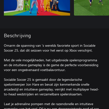
Beschrijving
Omarm de spanning van 's werelds favoriete sport in Sociable
Soccer 25, dat dit seizoen voor het eerst op Xbox verschijnt.
Met de vele mogelijkheden, het uitgebreide spelersprogramma
en de intuïtieve gameplay is de game de perfecte voorbereiding
voor een ongeëvenaard voetbalavontuur.
Sociable Soccer 25 is gemaakt door de legendarische
spelontwerper Jon Hare en bevat zijn kenmerkende snelle
arcadestijl en intuïtieve gameplay, verrijkt met multiplayer head-
to-head wedstrijden en verzamelbare spelerskaarten.
Laat je adrenaline pompen met de razendsnelle en intuïtieve
gameplay van het spel. Of je nu een doorgewinterde prof of een