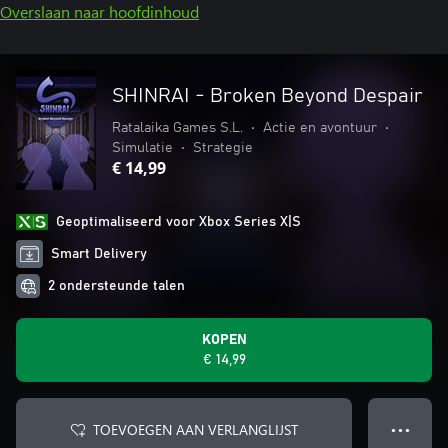
Overslaan naar hoofdinhoud
SHINRAI - Broken Beyond Despair
Ratalaika Games S.L.
•
Actie en avontuur
•
Simulatie
•
Strategie
€ 14,99
Geoptimaliseerd voor Xbox Series X|S
Smart Delivery
2 ondersteunde talen
KOPEN
€ 14,99
TOEVOEGEN AAN VERLANGLIJST
● ● ●