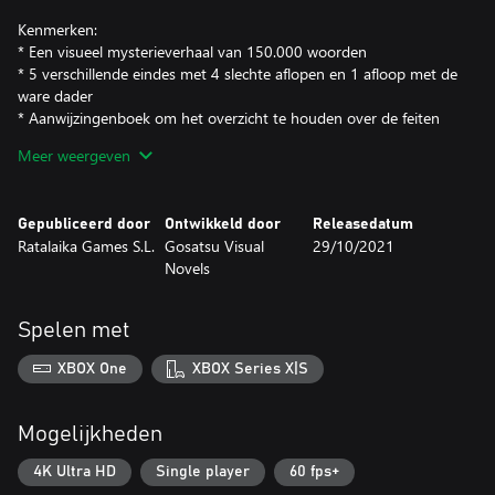
Kenmerken:
* Een visueel mysterieverhaal van 150.000 woorden
* 5 verschillende eindes met 4 slechte aflopen en 1 afloop met de
ware dader
* Aanwijzingenboek om het overzicht te houden over de feiten
* Detectiveranglijst
Meer weergeven
* Ontgrendelbare bonuscontent
* Originele soundtrack
Gepubliceerd door
Ontwikkeld door
Releasedatum
Ratalaika Games S.L.
Gosatsu Visual
29/10/2021
Novels
Spelen met
XBOX One
XBOX Series X|S
Mogelijkheden
4K Ultra HD
Single player
60 fps+