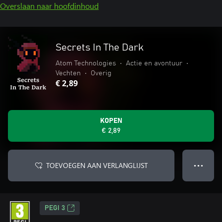
Overslaan naar hoofdinhoud
Secrets In The Dark
Atom Technologies
•
Actie en avontuur
•
Vechten
•
Overig
€ 2,89
KOPEN
€ 2,89
TOEVOEGEN AAN VERLANGLIJST
● ● ●
PEGI 3