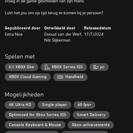
vroeg in de game gescheiden van zijn mens.
Lukt het jou om op tijd terug te komen bij je persoon?
Gepubliceerd door
Ontwikkeld door
Releasedatum
Extra Nice
Ewoud van der Werf,
17/7/2024
Nils Slijkerman
Spelen met
XBOX One
XBOX Series X|S
pc
XBOX Cloud Gaming
Handheld
Mogelijkheden
4K Ultra HD
Single player
60 fps+
Optimized for Xbox Series X|S
Smart Delivery
Console Keyboard & Mouse
Xbox-achievements