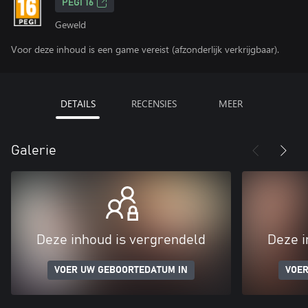
PEGI 16
Geweld
Voor deze inhoud is een game vereist (afzonderlijk verkrijgbaar).
DETAILS
RECENSIES
MEER
Galerie
Deze inhoud is vergrendeld
Deze i
VOER UW GEBOORTEDATUM IN
VOER