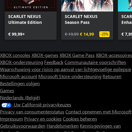
SCARLET NEXUS
SCARLET NEXUS
SCAR
Ultimate Edition
Season Pass
Enha
€ 99,99+
€ 19,99
€ 14,99
€ 7,9
-25%
XBOX consoles
XBOX-games
XBOX Game Pass
XBOX-accessoires
XBOX-ondersteuning
Feedback
Communautaire voorschriften
Waarschuwing voor risico op aanval van lichtgevoelige epilepsie
Microsoft-account
Microsoft Store-ondersteuning
Retouren
Bestellingen volgen
Games
Nederlands (België)
Uw Californië privacykeuzes
Privacy van consumentenstatus
Contact opnemen met Microsoft
Impressum
Privacy en cookies
Cookies beheren
Gebruiksvoorwaarden
Handelsmerken
Kennisgevingen van