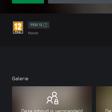
PEGI 12
Horror
Galerie
Deze inhoud is vergrendeld
De