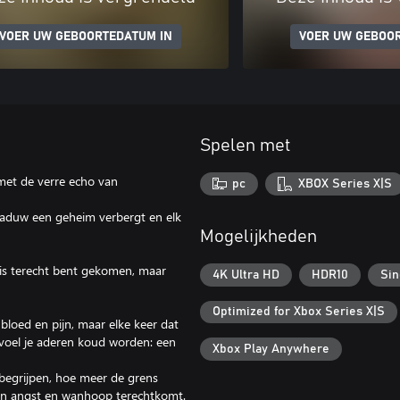
VOER UW GEBOORTEDATUM IN
VOER UW GEBOO
Spelen met
met de verre echo van
pc
XBOX Series X|S
chaduw een geheim verbergt en elk
Mogelijkheden
huis terecht bent gekomen, maar
4K Ultra HD
HDR10
Sin
Optimized for Xbox Series X|S
loed en pijn, maar elke keer dat
voel je aderen koud worden: een
Xbox Play Anywhere
begrijpen, hoe meer de grens
 van angst en wanhoop terechtkomt.