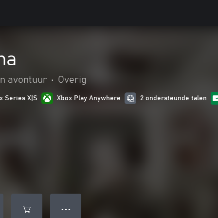
na
en avontuur
•
Overig
x Series X|S
Xbox Play Anywhere
2 ondersteunde talen
● ● ●