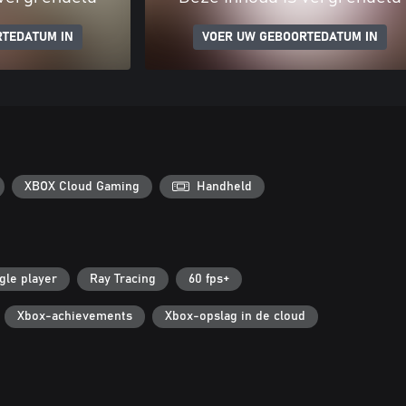
RTEDATUM IN
VOER UW GEBOORTEDATUM IN
XBOX Cloud Gaming
Handheld
gle player
Ray Tracing
60 fps+
Xbox-achievements
Xbox-opslag in de cloud