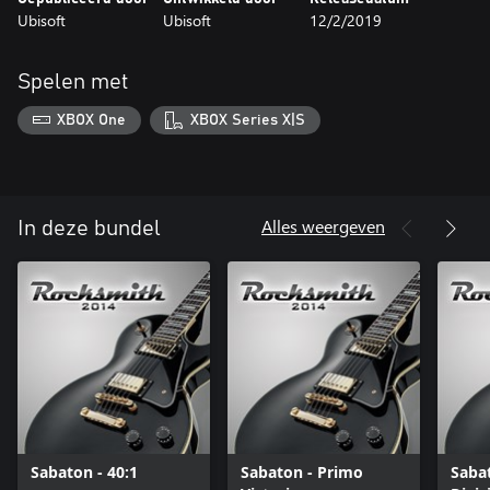
Ubisoft
Ubisoft
12/2/2019
Spelen met
XBOX One
XBOX Series X|S
Alles weergeven
In deze bundel
Sabaton - 40:1
Sabaton - Primo
Saba