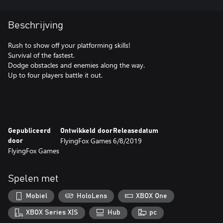
Beschrijving
Rush to show off your platforming skills!
Survival of the fastest.
Dodge obstacles and enemies along the way.
Up to four players battle it out.
Gepubliceerd
Ontwikkeld door
Releasedatum
FlyingFox Games
6/8/2019
door
FlyingFox Games
Spelen met
Mobiel
HoloLens
XBOX One
XBOX Series X|S
Hub
pc