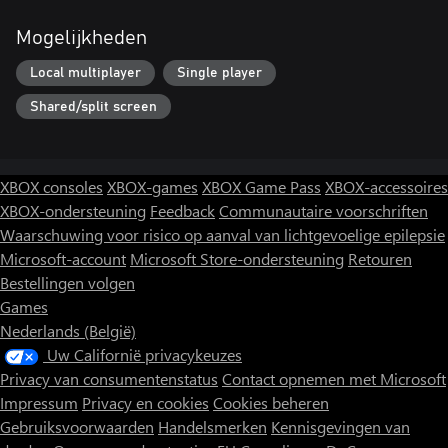
Mogelijkheden
Local multiplayer
Single player
Shared/split screen
XBOX consoles
XBOX-games
XBOX Game Pass
XBOX-accessoires
XBOX-ondersteuning
Feedback
Communautaire voorschriften
Waarschuwing voor risico op aanval van lichtgevoelige epilepsie
Microsoft-account
Microsoft Store-ondersteuning
Retouren
Bestellingen volgen
Games
Nederlands (België)
Uw Californië privacykeuzes
Privacy van consumentenstatus
Contact opnemen met Microsoft
Impressum
Privacy en cookies
Cookies beheren
Gebruiksvoorwaarden
Handelsmerken
Kennisgevingen van