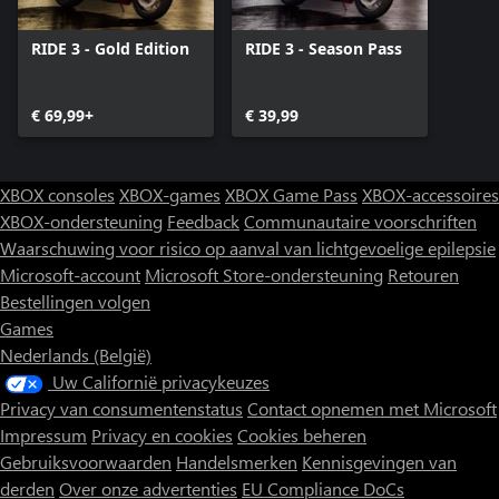
RIDE 3 - Gold Edition
RIDE 3 - Season Pass
€ 69,99+
€ 39,99
XBOX consoles
XBOX-games
XBOX Game Pass
XBOX-accessoires
XBOX-ondersteuning
Feedback
Communautaire voorschriften
Waarschuwing voor risico op aanval van lichtgevoelige epilepsie
Microsoft-account
Microsoft Store-ondersteuning
Retouren
Bestellingen volgen
Games
Nederlands (België)
Uw Californië privacykeuzes
Privacy van consumentenstatus
Contact opnemen met Microsoft
Impressum
Privacy en cookies
Cookies beheren
Gebruiksvoorwaarden
Handelsmerken
Kennisgevingen van
derden
Over onze advertenties
EU Compliance DoCs