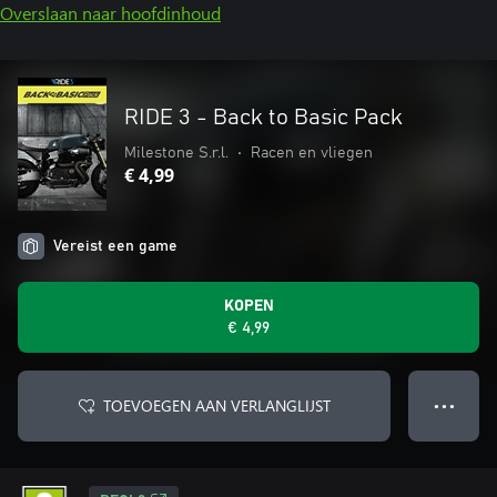
Overslaan naar hoofdinhoud
RIDE 3 - Back to Basic Pack
Milestone S.r.l.
•
Racen en vliegen
€ 4,99
Vereist een game
KOPEN
€ 4,99
TOEVOEGEN AAN VERLANGLIJST
● ● ●