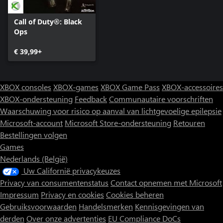
Call of Duty®: Black
Ops
€ 39,99+
XBOX consoles
XBOX-games
XBOX Game Pass
XBOX-accessoires
XBOX-ondersteuning
Feedback
Communautaire voorschriften
Waarschuwing voor risico op aanval van lichtgevoelige epilepsie
Microsoft-account
Microsoft Store-ondersteuning
Retouren
Bestellingen volgen
Games
Nederlands (België)
Uw Californië privacykeuzes
Privacy van consumentenstatus
Contact opnemen met Microsoft
Impressum
Privacy en cookies
Cookies beheren
Gebruiksvoorwaarden
Handelsmerken
Kennisgevingen van
derden
Over onze advertenties
EU Compliance DoCs