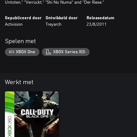
Untoten," "Verrückt," "Shi No Numa" and "Der Riese."
Gepubliceerd door
Ontwikkeld door
Releasedatum
Activision
Treyarch
23/8/2011
Spelen met
XBOX One
XBOX Series X|S
Werkt met