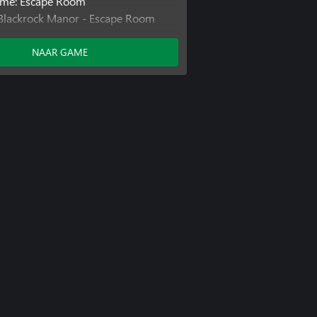
ime: Escape Room
 Blackrock Manor - Escape Room
 Velendar Castle - Escape Room
 Humans: Escape Room
NAAR GAME
e Syndrome: Escape Room
ctory: Escape Room