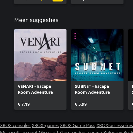
Meer suggesties
VENARI - Escape
SUBNET - Escape
Room Adventure
Room Adventure
€ 7,19
€ 5,99
XBOX consoles
XBOX-games
XBOX Game Pass
XBOX-accessoires
Microsoft-account
Microsoft Store-ondersteuning
Retouren
Best