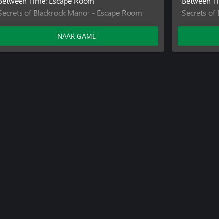
Between Time: Escape Room
Between T
Secrets of Blackrock Manor - Escape Room
Secrets of
Tested on Humans: Escape Room
Secrets of
Palindrome Syndrome: Escape Room
Tested on
NAAR GAME
Regular Factory: Escape Room
Palindrom
Regular Fa