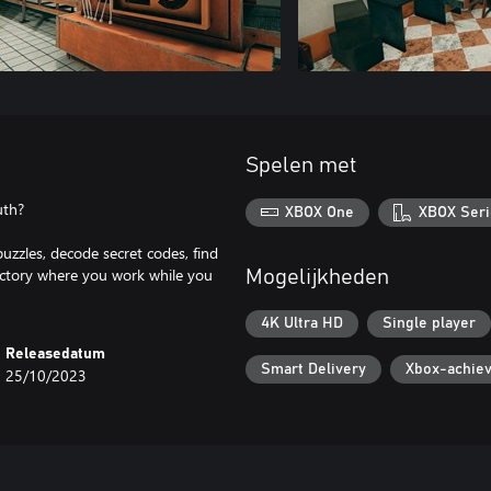
Spelen met
uth?
XBOX One
XBOX Seri
puzzles, decode secret codes, find
 factory where you work while you
Mogelijkheden
4K Ultra HD
Single player
Releasedatum
Smart Delivery
Xbox-achie
25/10/2023