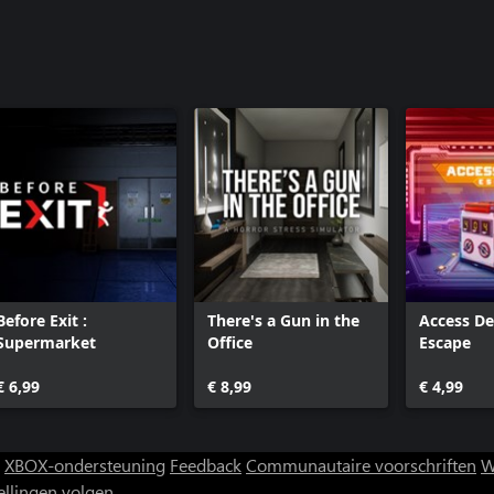
Before Exit :
There's a Gun in the
Access De
Supermarket
Office
Escape
€ 6,99
€ 8,99
€ 4,99
XBOX-ondersteuning
Feedback
Communautaire voorschriften
W
ellingen volgen