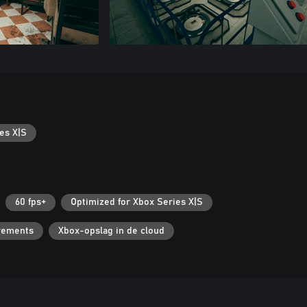
es X|S
60 fps+
Optimized for Xbox Series X|S
vements
Xbox-opslag in de cloud