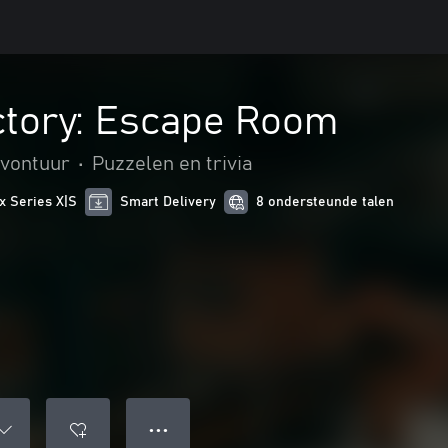
ctory: Escape Room
avontuur
•
Puzzelen en trivia
x Series X|S
Smart Delivery
8 ondersteunde talen
● ● ●