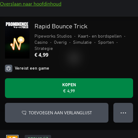
Overslaan naar hoofdinhoud
Rapid Bounce Trick
Pipeworks Studios
•
Kaart- en bordspellen
•
Casino
•
Overig
•
Simulatie
•
Sporten
•
Strategie
€ 4,99
Vereist een game
KOPEN
€ 4,99
TOEVOEGEN AAN VERLANGLIJST
● ● ●