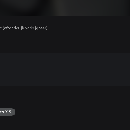
(afzonderlijk verkrijgbaar).
es X|S