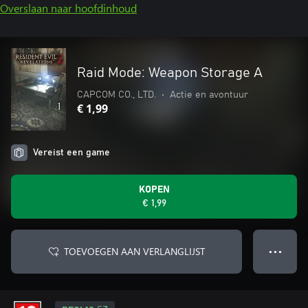
Overslaan naar hoofdinhoud
Raid Mode: Weapon Storage A
CAPCOM CO., LTD.
•
Actie en avontuur
€ 1,99
Vereist een game
KOPEN
€ 1,99
TOEVOEGEN AAN VERLANGLIJST
● ● ●