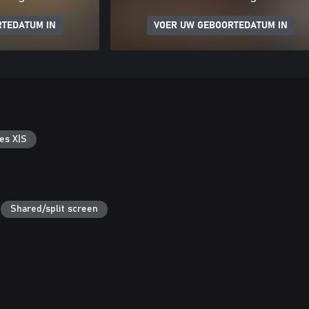
RTEDATUM IN
VOER UW GEBOORTEDATUM IN
es X|S
Shared/split screen