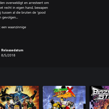
anden overweldigt en arresteert om
het recht in eigen hand, bewapen
ij tussen al die bruten de 'good
 gevolgen...
t een waanzinnige
en kruk, ga al hakkend met een
chtigheid voelde nog nooit zo
Releasedatum
amen met een partner in een co-op
8/5/2018
erlijke woede ontketent... Zorg er
rden van de anarchie van eigen
 af en probeer de beste agent te
et in je om echt geweldig te zijn?