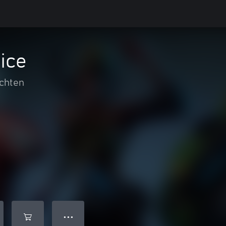
ice
chten
● ● ●