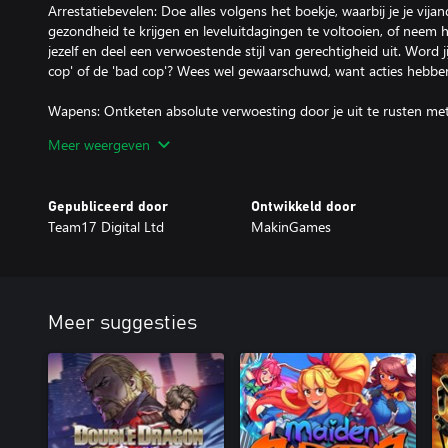
Arrestatiebevelen: Doe alles volgens het boekje, waarbij je je vij
gezondheid te krijgen en leveluitdagingen te voltooien, of neem 
jezelf en deel een verwoestende stijl van gerechtigheid uit. Word j
cop' of de 'bad cop'? Wees wel gewaarschuwd, want acties hebben
Wapens: Ontketen absolute verwoesting door je uit te rusten me
verscheidenheid aan wapens! Daver door een kroeggevecht met e
Meer weergeven
mes door steegjes of maai boeven neer met een grasmaaier! Gere
goed.
Gepubliceerd door
Ontwikkeld door
Lokale co-op: Pak de criminele wereld in je eentje aan of werk s
Team17 Digital Ltd
MakinGames
bloedbad! Algehele vernietiging is gegarandeerd wanneer je de inn
wel voor dat je doelen kloppen, anders kun je het slachtoffer wo
vuur!
Algemeen klassement: Vergeet good cop/bad cop, zet je zonnebril
Meer suggesties
worden! Naarmate de spanning stijgt, stijgt ook je score. Heb jij h