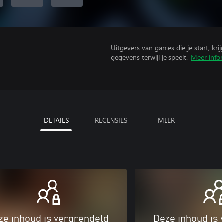
Uitgevers van games die je start, kr
gegevens terwijl je speelt.
Meer info
DETAILS
RECENSIES
MEER
ze inhoud is vergrendeld
Deze inhoud is